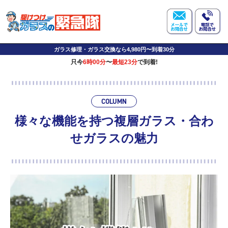
ガラス修理・ガラス交換なら4,980円〜到着30分
只今
6時00分
〜
最短23分
で到着!
COLUMN
様々な機能を持つ複層ガラス・合わ
せガラスの魅力