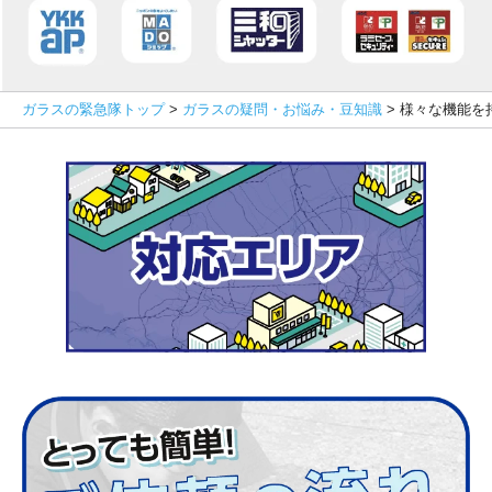
ガラスの緊急隊トップ
>
ガラスの疑問・お悩み・豆知識
>
様々な機能を