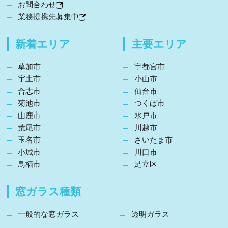
お問合わせ
業務提携先募集中
新着エリア
主要エリア
草加市
宇都宮市
宇土市
小山市
合志市
仙台市
菊池市
つくば市
山鹿市
水戸市
荒尾市
川越市
玉名市
さいたま市
小城市
川口市
鳥栖市
足立区
窓ガラス種類
一般的な窓ガラス
透明ガラス