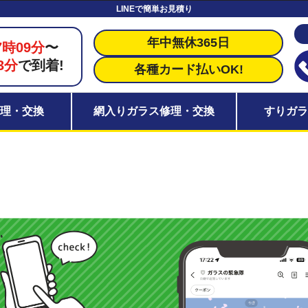
LINEで簡単お見積り
年中無休365日
7時09分
〜
3分
で到着!
各種カード払いOK!
理・交換
網入りガラス修理・交換
すりガ