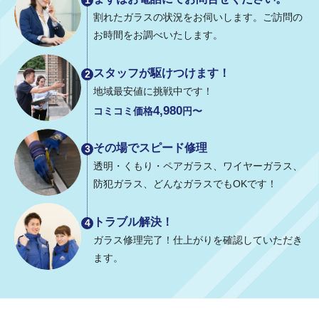
割れたガラスの状況をお伺いします。ご訪問の
お時間を
お調べいたします。
スタッフが駆けつけます！
2
地域最安値に挑戦中です！
4,980
コミコミ価格
円〜
その場でスピード修理
3
透明・くもり・ペアガラス、ワイヤーガラス、
防犯ガラス、
どんなガラスでもOKです！
トラブル解決！
4
ガラス修理完了！仕上がりを確認していただき
ます。