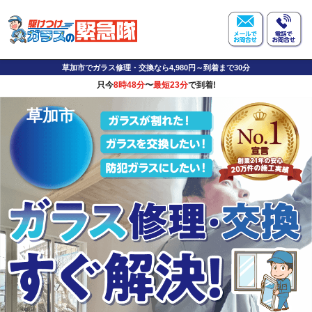
草加市でガラス修理・交換なら4,980円～到着まで30分
只今
8時48分
〜
最短23分
で到着!
草加市