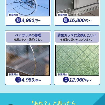
作業料金
作業料金
4,980
16,800
円〜
円〜
ペアガラスの修理
防犯ガラスに交換したい！
複層ガラス・透明/くもり
各種取り扱いがございます。
作業料金
作業料金
4,980
12,960
円〜
円〜
『あれ？』と思ったら