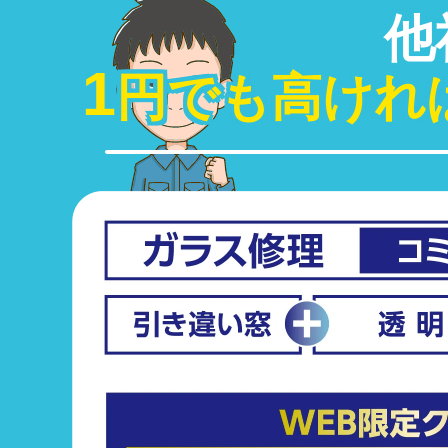
他
1
円でも高けれ