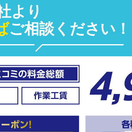
社より
ば
ご相談ください！