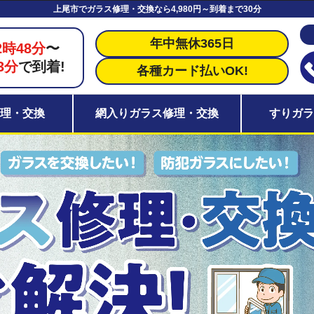
上尾市でガラス修理・交換なら4,980円～到着まで30分
年中無休365日
2時48分
〜
3分
で到着!
各種カード払いOK!
理・交換
網入りガラス修理・交換
すりガ