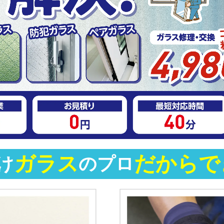
ガラス
だからで
け
の
プロ