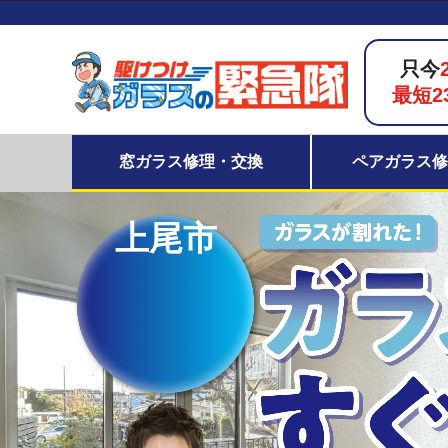
只今
最短2
窓ガラス修理・交換
ペアガラス修
上尾市