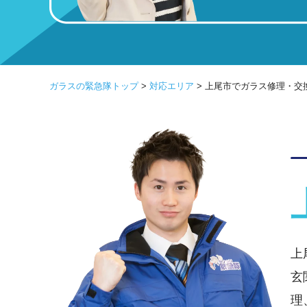
ガラスの緊急隊トップ
>
対応エリア
>
上尾市でガラス修理・交換な
上
玄
理