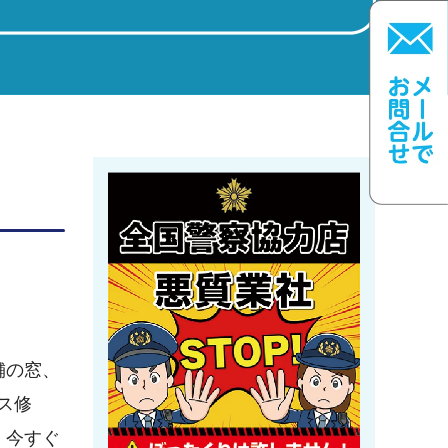
舗の窓、
ス修
。今すぐ