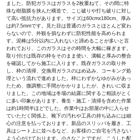
ました。防犯ガラスはガラスを2枚重ねて、その間に特
殊な樹脂膜を挟んだ構造で、こじ破りや打ち破りに対し
て高い抵抗力があります。サイズは60cmx180cm、厚み
は約7.5mmです。見た目は普通のガラスとほとんど変わ
らないので、外観を損なわずに防犯性能を高められま
す。泥棒は5分以内に入れないと諦めることが多いと言
われており、このガラスはその時間を大幅に稼ぎます。
取り付けは既存の枠をそのまま使い、溝幅と厚みの整合
を確認してから施工に入ります。既存ガラスの取り外
し、枠の清掃、交換用ガラスのはめ込み、コーキング処
理という流れで進めました。枠にわずかなゆがみがあっ
たため、微調整に手間がかかりましたが、きれいに収ま
りました。この地域は冬場の結露に関するご相談がとく
に多い印象があります。養生・施工・清掃を含めた作業
は約1時間半ほどでした。作業中はお部屋の中に入らせ
ていただく関係上、靴下の汚れや工具の持ち込みには細
心の注意を払っております。新品のスリッパを履き、工
具はシート上に並べるなど、お客様のご自宅を汚さない
よう心がけております。小さなことですが、こうした配