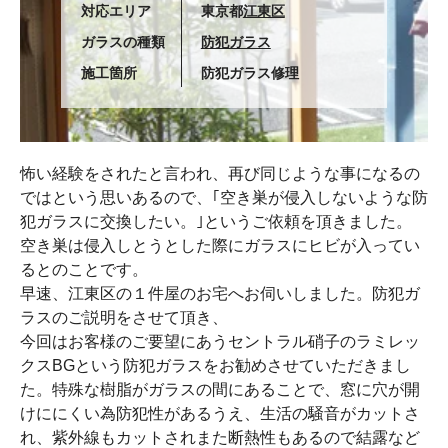
対応エリア
東京都
江東区
ガラスの種類
防犯ガラス
施工箇所
防犯ガラス修理
怖い経験をされたと言われ、再び同じような事になるの
ではという思いあるので、｢空き巣が侵入しないような防
犯ガラスに交換したい。｣というご依頼を頂きました。
空き巣は侵入しとうとした際にガラスにヒビが入ってい
るとのことです。
早速、江東区の１件屋のお宅へお伺いしました。防犯ガ
ラスのご説明をさせて頂き、
今回はお客様のご要望にあうセントラル硝子のラミレッ
クスBGという防犯ガラスをお勧めさせていただきまし
た。特殊な樹脂がガラスの間にあることで、窓に穴が開
けににくい為防犯性があるうえ、生活の騒音がカットさ
れ、紫外線もカットされまた断熱性もあるので結露など