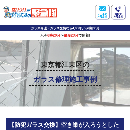
ガラス修理・ガラス交換なら4,980円〜到着30分
只今
6時20分
〜
最短23分
で到着!
東京都江東区の
ガラス修理施工事例
【防犯ガラス交換】空き巣が入ろうとした