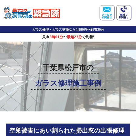
ガラス修理・ガラス交換なら4,980円〜到着30分
只今
3時01分
〜
最短23分
で到着!
千葉県松戸市の
ガラス修理施工事例
空巣被害にあい割られた掃出窓の出張修理