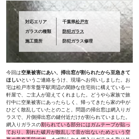
対応エリア
千葉県
松戸市
ガラスの種類
防犯ガラス
施工箇所
防犯ガラス修理
今回は
空巣被害にあい、掃出窓が割られたから至急きて
ほしい
というご連絡をうけ、現場へお伺いしました。お
宅は松戸市常盤平駅周辺の閑静な住宅街に構えている一
軒屋で、ご主人が迎えてくれました。どうやら家族で旅
行中に空巣被害にあったらしく、帰ってきたら家の中が
ひどく散乱していたとのこと。問題の掃出窓は網入りガ
ラスで、片側掃出窓の鍵付近だけが割られていました。
網入りガラスの
割られている部分にはガムテープが貼っ
ており、割れた破片が散乱して音が出ないためという空