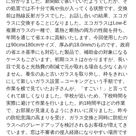
に分かりました。新聞紙で塞いでいたようでしたが、そ
の処置では不十分で風や虫が入ってくる状態です。交換
前は熱線反射ガラスでした。お話し合いの結果、エコガ
ラスに交換することになりました。エコガラスはLow-E
複層ガラスの一種で、遮熱と断熱の両方の性能を持ち、
年間を通じて省エネに貢献いたします。今回使用したの
は90cmx180cmサイズ、厚み約18.0mmのものです。政府
の省エネ基準にも対応した製品で、補助金の対象になる
ケースもございます。初期コストはかかりますが、長い
目で見ると光熱費の削減で元が取れる場合も少なくあり
ません。養生のあと古いガラスを取り外し、枠をきれい
にして新しいガラス設置→コーキングという手順です。
作業を横で見ていたお子さんが、「すごい！」と言って
くれて嬉しくなりました。学校が近いため、下校時間を
実際に避けて作業を行いました。約1時間半ほどの作業
で、お部屋が見違えるようにきれいに戻りました。昨今
の防犯意識の高まりを受け、ガラス交換と同時に防犯ガ
ラスへのグレードアップを検討されるお客様が増えてき
ています。窓は不審者の侵入経路になりやすい場所です