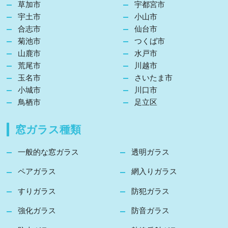
草加市
宇都宮市
宇土市
小山市
合志市
仙台市
菊池市
つくば市
山鹿市
水戸市
荒尾市
川越市
玉名市
さいたま市
小城市
川口市
鳥栖市
足立区
窓ガラス種類
一般的な窓ガラス
透明ガラス
ペアガラス
網入りガラス
すりガラス
防犯ガラス
強化ガラス
防音ガラス