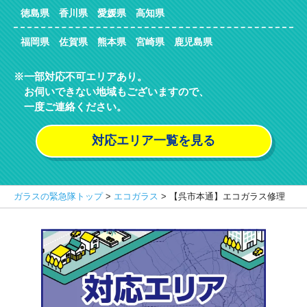
徳島県 香川県 愛媛県 高知県
福岡県 佐賀県 熊本県 宮崎県 鹿児島県
一部対応不可エリアあり。
お伺いできない地域もございますので、
一度ご連絡ください。
対応エリア一覧を見る
ガラスの緊急隊トップ
>
エコガラス
>
【呉市本通】エコガラス修理