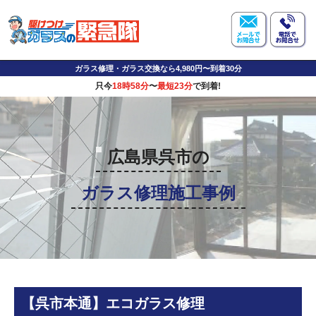
ガラス修理・ガラス交換なら4,980円〜到着30分
只今
18時58分
〜
最短23分
で到着!
広島県呉市の
ガラス修理施工事例
【呉市本通】エコガラス修理