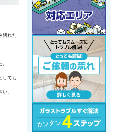
み切れた
た。
としても
さい。