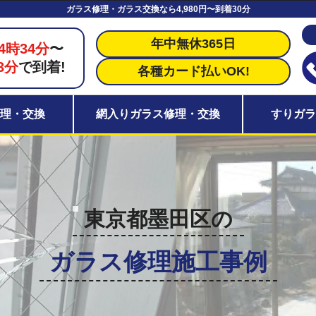
ガラス修理・ガラス交換なら4,980円〜到着30分
年中無休365日
4時34分
〜
3分
で到着!
各種カード払いOK!
理・交換
網入りガラス修理・交換
すりガ
東京都墨田区の
ガラス修理施工事例