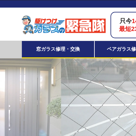
只今
1
最短2
窓ガラス修理・交換
ペアガラス修