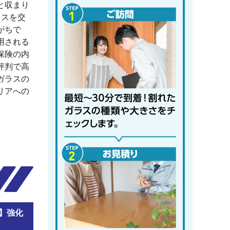
と収まり
ラスを交
がちで
用される
保険の内
評判で高
ガラスの
リアへの
】強化