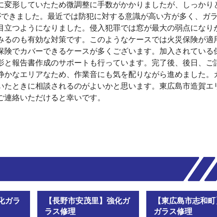
に変形していたため微調整に手数がかかりましたが、しっかり
ができました。最近では防犯に対する意識が高い方が多く、ガ
目立つようになりました。侵入犯罪では窓が最大の弱点になり
みるのも有効な対策です。このようなケースでは火災保険が適
保険でカバーできるケースが多くございます。加入されている
影と報告書作成のサポートも行っています。完了後、後日、ご
静かなエリアなため、作業音にも気を配りながら進めました。
いたときに相談されるのがよいかと思います。東広島市造賀エ
ご連絡いただけると幸いです。
化ガラ
【長野市安茂里】強化ガ
【東広島市志和町
ラス修理
ガラス修理