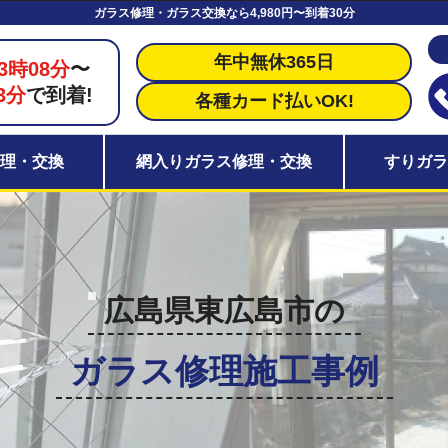
ガラス修理・ガラス交換なら4,980円〜到着30分
年中無休365日
3時08分
〜
3分
で到着!
各種カード払いOK!
理・交換
網入りガラス修理・交換
すりガ
広島県東広島市の
ガラス修理施工事例