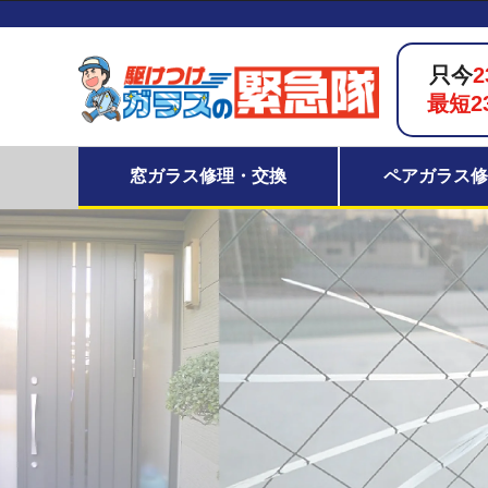
只今
2
最短2
窓ガラス修理・交換
ペアガラス修