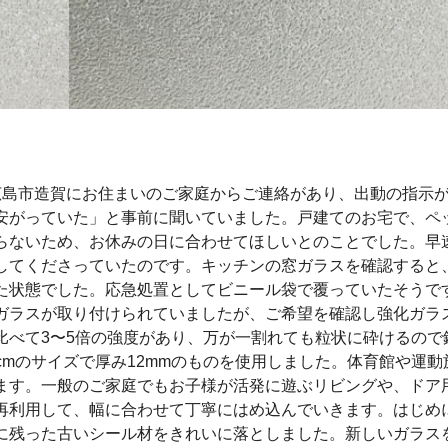
広島市造賀にお住まいのご家庭からご連絡があり、出動の指示
安がっていた」と事前に聞いていました。戸建てのお宅で、ペ
らないため、お休みの日に合わせてほしいとのことでした。早
してくださっていたのです。キッチンの窓ガラスを確認すると
た状態でした。応急処置としてビニール袋で覆っていたそうで
ガラスが取り付けられていましたが、ご希望を確認し強化ガラ
比べて3〜5倍の強度があり、万が一割れても粒状に砕けるので
0cmのサイズで厚み12mmのものを使用しました。体育館や運動
ます。一般のご家庭でもお子様が活発に遊ぶリビングや、ドア
再利用して、幅に合わせて丁寧にはめ込んでいきます。はじめ
に残った古いシール材をきれいに落としました。新しいガラス