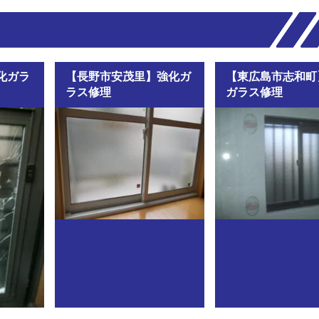
化ガラ
【長野市安茂里】強化ガ
【東広島市志和町
ラス修理
ガラス修理