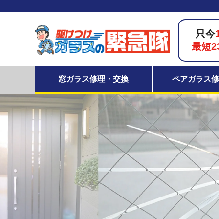
只今
最短2
窓ガラス修理・交換
ペアガラス修