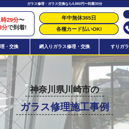
ガラス修理・ガラス交換なら4,980円〜到着30分
年中無休365日
1時29分
〜
3分
で到着!
各種カード払いOK!
理・交換
網入りガラス修理・交換
すりガ
神奈川県川崎市の
ガラス修理施工事例