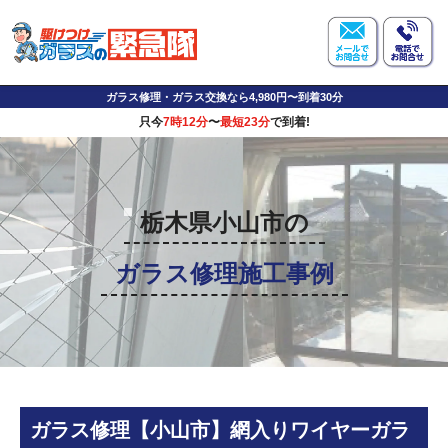
ガラス修理・ガラス交換なら4,980円〜到着30分
只今
7時12分
〜
最短23分
で到着!
栃木県小山市の
ガラス修理施工事例
ガラス修理【小山市】網入りワイヤーガラ