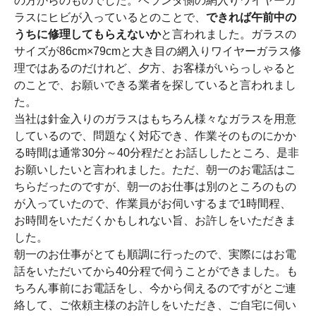
の方からのものでした。ベランダ側の網入りワイヤーガ
ラスにヒビが入っているとのことで、
できれば午前中の
うちに修理してもらえないか
と言われました。ガラスの
サイズが86cm×79cmと大き目の網入りワイヤーガラス修
理ではあるのだけれど、夕方、お客様がいらっしゃると
のことで、お願いできる業者を探していると言われまし
た。
当社は針金入りのガラスはもちろん様々なガラスを用意
しているので、問題なく対応でき、作業そのものにかか
る時間は通常30分～40分程だとお話ししたところ、是非
お願いしたいと言われました。ただ、朝一のお電話はこ
ちらだったのですが、朝一のお仕事は別のところのもの
が入っていたので、作業員がお伺いするまで1時間程、
お時間をいただくかもしれない旨、お許しをいただきま
した。
朝一のお仕事がとても順調に行ったので、実際にはお電
話をいただいてから40分程で伺うことができました。も
ちろん事前にお電話をし、今から伺えるのですがとご連
絡して、ご依頼主様のお許しをいただき、ご自宅に伺い