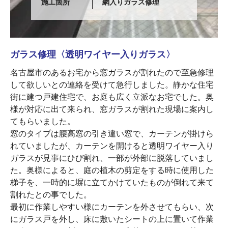
施工箇所
網入りガラス修理
ガラス修理〈透明ワイヤー入りガラス〉
名古屋市のあるお宅から窓ガラスが割れたので至急修理
して欲しいとの連絡を受けて急行しました。静かな住宅
街に建つ戸建住宅で、お庭も広く立派なお宅でした。奥
様が対応に出て来られ、窓ガラスが割れた現場に案内し
てもらいました。
窓のタイプは腰高窓の引き違い窓で、カーテンが掛けら
れていましたが、カーテンを開けると透明ワイヤー入り
ガラスが見事にひび割れ、一部が外部に脱落していまし
た。奥様によると、庭の植木の剪定をする時に使用した
梯子を、一時的に塀に立てかけていたものが倒れて来て
割れたとの事でした。
最初に作業しやすい様にカーテンを外させてもらい、次
にガラス戸を外し、床に敷いたシートの上に置いて作業