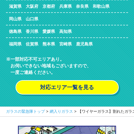
滋賀県 大阪府 京都府 兵庫県 奈良県 和歌山県
岡山県 山口県
徳島県 香川県 愛媛県 高知県
福岡県 佐賀県 熊本県 宮崎県 鹿児島県
一部対応不可エリアあり。
お伺いできない地域もございますので、
一度ご連絡ください。
対応エリア一覧を見る
ガラスの緊急隊トップ
>
網入りガラス
>
【ワイヤーガラス】割れたガラ