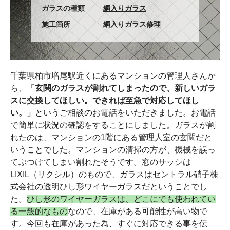
ガラスの種類
網入りガラス
施工箇所
網入りガラス修理
千葉県柏市増尾駅近くにあるマンションの管理人さんか
ら、
「玄関のガラスが割れてしまったので、新しいガラ
スに交換してほしい。できれば至急で対応してほし
い。」
というご相談のお電話をいただきました。お電話
で簡単に状況の確認をすることにしました。ガラスが割
れたのは、マンションの1階にある管理人室の玄関だと
いうことでした。マンションの清掃の方が、機械を誤っ
てぶつけてしまい割れたそうです。窓のサッシは
LIXIL（リクシル）のもので、ガラスはセントラル硝子株
式会社の透明ひし形ワイヤーガラスだということでし
た。
ひし形のワイヤーガラスは、どこにでも使われてい
る一般的なもの
なので、在庫がある可能性が高い物で
す。今回も在庫があった為、すぐに対応できる事を伝