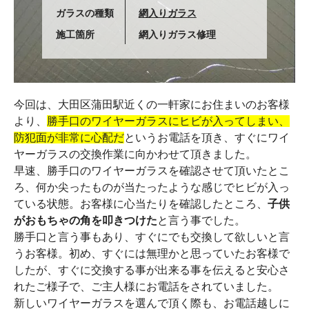
ガラスの種類
網入りガラス
施工箇所
網入りガラス修理
今回は、大田区蒲田駅近くの一軒家にお住まいのお客様
より、
勝手口のワイヤーガラスにヒビが入ってしまい、
防犯面が非常に心配だ
というお電話を頂き、すぐにワイ
ヤーガラスの交換作業に向かわせて頂きました。
早速、勝手口のワイヤーガラスを確認させて頂いたとこ
ろ、何か尖ったものが当たったような感じでヒビが入っ
ている状態。お客様に心当たりを確認したところ、
子供
がおもちゃの角を叩きつけた
と言う事でした。
勝手口と言う事もあり、すぐにでも交換して欲しいと言
うお客様。初め、すぐには無理かと思っていたお客様で
したが、すぐに交換する事が出来る事を伝えると安心さ
れたご様子で、ご主人様にお電話をされていました。
新しいワイヤーガラスを選んで頂く際も、お電話越しに