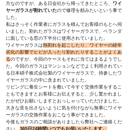
方なのですが、ある日会社から帰ってきたところ、
ワイ
ヤーガラスが割れていた
ので修理を頼みたいという事で
した。
私はさっそく作業者にガラスを積んでお客様のもとへ伺
いました。割れたガラスはワイヤーガラスで、ベランダ
に面している窓の下半分に使用されていました。
ワイヤーガラスは
熱割れを起こしたり、ワイヤーの経年
劣化の影響でヒビが入ったり割れたりすることがよくあ
る
のですが、今回のケースもそれに当てはまるようでし
た。今回のガラスはマンションなどでよく利用されてい
る日本硝子株式会社製のワイヤーガラスで、持参したワ
イヤーガラスの中に含まれていました。
リビングに養生シートを敷いて今すぐ交換作業をするこ
ともできますとお客様にお伝えすると、少し驚かれまし
たがぜひお願いしますとおっしゃっていただけました。
大きな音を出さないように気を付けながら無事にワイヤ
ーガラスの交換作業をおこなう事ができました。
今後もガラスのご相談がありましたら弊社へご連絡くだ
さい。
365日24時間いつでもお伺いいたします。