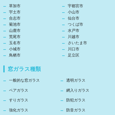
草加市
宇都宮市
宇土市
小山市
合志市
仙台市
菊池市
つくば市
山鹿市
水戸市
荒尾市
川越市
玉名市
さいたま市
小城市
川口市
鳥栖市
足立区
窓ガラス種類
一般的な窓ガラス
透明ガラス
ペアガラス
網入りガラス
すりガラス
防犯ガラス
強化ガラス
防音ガラス