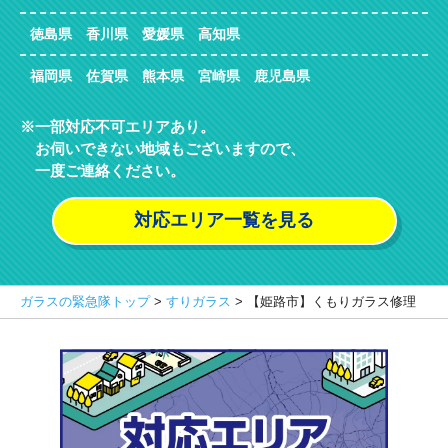
徳島県 香川県 愛媛県 高知県
福岡県 佐賀県 熊本県 宮崎県 鹿児島県
一部対応不可エリアあり。
お伺いできない地域もございますので、
一度ご連絡ください。
対応エリア一覧を見る
ガラスの緊急隊トップ
>
すりガラス
>
【姫路市】くもりガラス修理