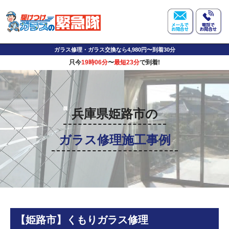
ガラス修理・ガラス交換なら4,980円〜到着30分
只今
19時06分
〜
最短23分
で到着!
兵庫県姫路市の
ガラス修理施工事例
【姫路市】くもりガラス修理