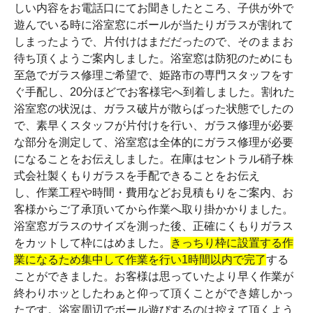
しい内容をお電話口にてお聞きしたところ、子供が外で
遊んでいる時に浴室窓にボールが当たりガラスが割れて
しまったようで、片付けはまだだったので、そのままお
待ち頂くようご案内しました。浴室窓は防犯のためにも
至急でガラス修理ご希望で、姫路市の専門スタッフをす
ぐ手配し、20分ほどでお客様宅へ到着しました。割れた
浴室窓の状況は、ガラス破片が散らばった状態でしたの
で、素早くスタッフが片付けを行い、ガラス修理が必要
な部分を測定して、浴室窓は全体的にガラス修理が必要
になることをお伝えしました。在庫はセントラル硝子株
式会社製くもりガラスを手配できることをお伝え
し、作業工程や時間・費用などお見積もりをご案内、お
客様からご了承頂いてから作業へ取り掛かかりました。
浴室窓ガラスのサイズを測った後、正確にくもりガラス
をカットして枠にはめました。
きっちり枠に設置する作
業になるため集中して作業を行い1時間以内で完了
する
ことができました。お客様は思っていたより早く作業が
終わりホッとしたわぁと仰って頂くことができ嬉しかっ
たです。浴室周辺でボール遊びするのは控えて頂くよう