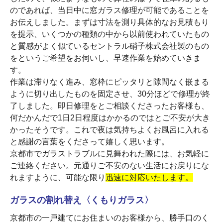
のであれば、当日中に窓ガラス修理が可能であることを
お伝えしました。まずは寸法を測り具体的なお見積もり
を提示、いくつかの種類の中から以前使われていたもの
と質感がよく似ているセントラル硝子株式会社製のもの
をというご希望をお伺いし、早速作業を始めていきま
す。
作業は滞りなく進み、窓枠にピッタリと隙間なく嵌まる
ように切り出したものを固定させ、30分ほどで修理が終
了しました。即日修理をとご相談くださったお客様も、
何だかんだで1日2日程度はかかるのではとご不安が大き
かったそうです。これで夜は気持ちよくお風呂に入れる
と感謝の言葉をくださって嬉しく思います。
京都市でガラストラブルに見舞われた際には、お気軽に
ご連絡ください。元通りご不安のない生活にお戻りにな
れますように、可能な限り
迅速に対応いたします。
ガラスの割れ替え〈くもりガラス〉
京都市の一戸建てにお住まいのお客様から、勝手口のく