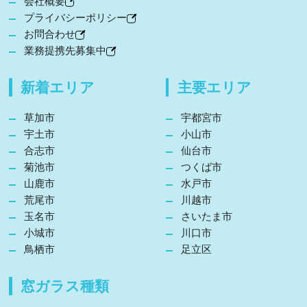
会社概要
プライバシーポリシー
お問合わせ
業務提携先募集中
新着エリア
主要エリア
草加市
宇都宮市
宇土市
小山市
合志市
仙台市
菊池市
つくば市
山鹿市
水戸市
荒尾市
川越市
玉名市
さいたま市
小城市
川口市
鳥栖市
足立区
窓ガラス種類