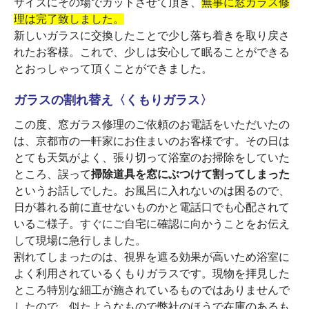
サイズにその場でカットさせて頂き、
無事に窓ガラス修
理は完了致しました。
新しいガラスに交換したことで少し落ち着きを取り戻さ
れたお客様。これで、少しは安心して眠ることができる
とおっしゃって頂くことができました。
ガラスの割れ替え〈くもりガラス〉
この度、窓ガラス修理のご依頼のお電話をいただいたの
は、京都市の一軒家にお住まいのお客様です。その日は
とても天気がよく、張り切って浴室のお掃除をしていた
ところ、誤って
掃除道具を窓にぶつけて割ってしまった
というお話しでした。お風呂に入れないのは困るので、
日が暮れる前に直せないものかと電話口でも心配されて
いるご様子。すぐにご自宅に確認に向かうことをお伝え
して現場に急行しました。
割れてしまったのは、視界を遮る効果が高いため浴室に
よく利用されているくもりガラスです。現物を拝見した
ところ特別な細工が施されているものではありませんで
したので、似たようなもので弊社のほうで在庫のあるも