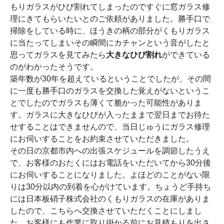
もりガラスがひび割れてしまったのですぐに窓ガラス修
理にきてもらいたいとのご依頼がありました。勝手口で
掃除をしている時に、ほうきの柄の部分がくもりガラス
に当たってしまいその瞬間にカチャンという音がしたと
思ってガラスを見てみたら
大きなひび割れ
ができている
のがわかったそうです。
築年数が30年を超えているということでしたが、その間
に一度も勝手口のガラスを交換した覚えがないというこ
とでしたのでガラスも薄くて脆かった可能性がありま
す。ガラスに大きなひびが入ったままで翌日までお待た
せすることはできませんので、当日じゅうにガラス修理
にお伺いすることをお約束させていただきました。
その日の京都市内への出張スケジュールを調節したうえ
で、お客様のおたくにはお電話をいただいてから30分後
にお伺いすることになりました。よほどのことがない限
りは30分以内の到着を心がけています。ちょうど手持ち
には日本板硝子株式会社のくもりガラスの在庫がありま
したので、こちらへ交換させていただくことにしまし
た。お客様にも作業に取り掛かる前にお見積もりを出さ