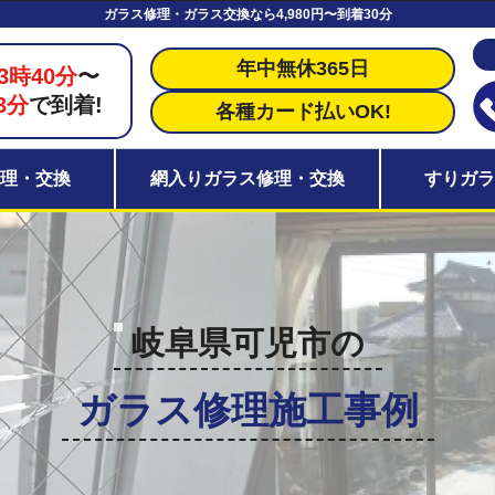
ガラス修理・ガラス交換なら4,980円〜到着30分
年中無休365日
3時40分
〜
3分
で到着!
各種カード払いOK!
理・交換
網入りガラス修理・交換
すりガ
岐阜県可児市の
ガラス修理施工事例