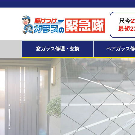
只今
2
最短2
窓ガラス修理・交換
ペアガラス修