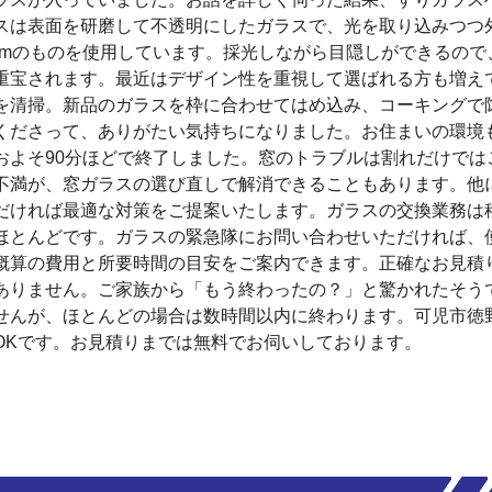
スは表面を研磨して不透明にしたガラスで、光を取り込みつつ
み4mmのものを使用しています。採光しながら目隠しができるの
重宝されます。最近はデザイン性を重視して選ばれる方も増え
を清掃。新品のガラスを枠に合わせてはめ込み、コーキングで
くださって、ありがたい気持ちになりました。お住まいの環境
およそ90分ほどで終了しました。窓のトラブルは割れだけでは
不満が、窓ガラスの選び直しで解消できることもあります。他
だければ最適な対策をご提案いたします。ガラスの交換業務は
ほとんどです。ガラスの緊急隊にお問い合わせいただければ、
概算の費用と所要時間の目安をご案内できます。正確なお見積
ありません。ご家族から「もう終わったの？」と驚かれたそう
せんが、ほとんどの場合は数時間以内に終わります。可児市徳
OKです。お見積りまでは無料でお伺いしております。