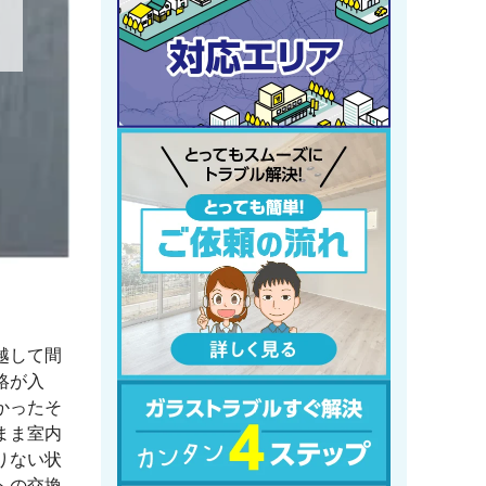
越して間
絡が入
かったそ
まま室内
りない状
への交換