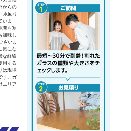
外からの
で、水回り
ていま
隙間を塞
も加味し
ございま
に気にな
稀な経験
使用する
りは現場
です。ガ
野エリア