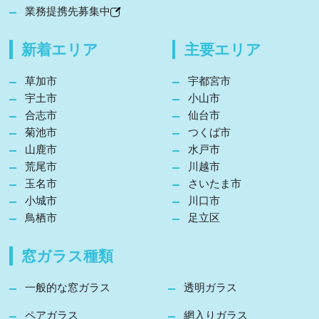
業務提携先募集中
新着エリア
主要エリア
草加市
宇都宮市
宇土市
小山市
合志市
仙台市
菊池市
つくば市
山鹿市
水戸市
荒尾市
川越市
玉名市
さいたま市
小城市
川口市
鳥栖市
足立区
窓ガラス種類
一般的な窓ガラス
透明ガラス
ペアガラス
網入りガラス