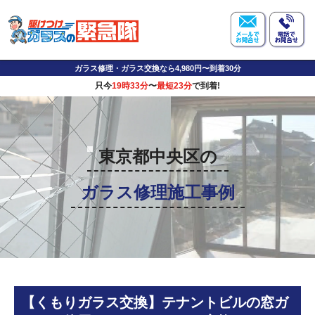
ガラス修理・ガラス交換なら4,980円〜到着30分
只今
19時33分
〜
最短23分
で到着!
東京都中央区の
ガラス修理施工事例
【くもりガラス交換】テナントビルの窓ガ