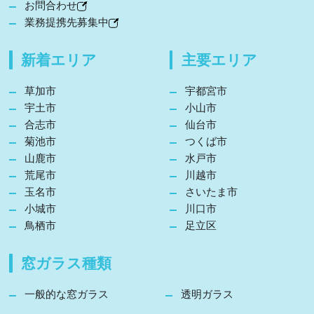
お問合わせ
業務提携先募集中
新着エリア
主要エリア
草加市
宇都宮市
宇土市
小山市
合志市
仙台市
菊池市
つくば市
山鹿市
水戸市
荒尾市
川越市
玉名市
さいたま市
小城市
川口市
鳥栖市
足立区
窓ガラス種類
一般的な窓ガラス
透明ガラス