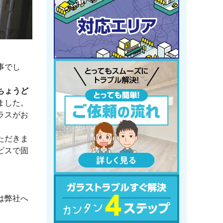
事でし
ちょうど
ました。
ラスがお
ただきま
ビスで固
は弊社へ