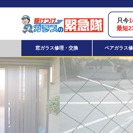
只今
1
最短2
窓ガラス修理・交換
ペアガラス修