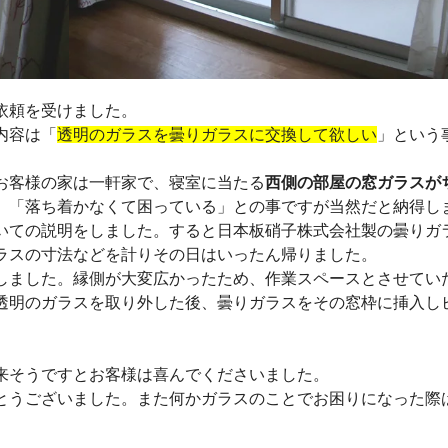
依頼を受けました。
内容は「
透明のガラスを曇りガラスに交換して欲しい
」という
お客様の家は一軒家で、寝室に当たる
西側の部屋の窓ガラスが
。「落ち着かなくて困っている」との事ですが当然だと納得し
いての説明をしました。すると日本板硝子株式会社製の曇りガ
ラスの寸法などを計りその日はいったん帰りました。
しました。縁側が大変広かったため、作業スペースとさせてい
透明のガラスを取り外した後、曇りガラスをその窓枠に挿入し
来そうですとお客様は喜んでくださいました。
とうございました。また何かガラスのことでお困りになった際