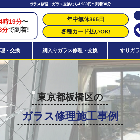
ガラス修理・ガラス交換なら4,980円〜到着30分
年中無休365日
4時19分
〜
3分
で到着!
各種カード払いOK!
理・交換
網入りガラス修理・交換
すりガ
東京都板橋区の
ガラス修理施工事例