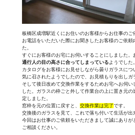
板橋区成増駅近くにお住いのお客様からお仕事のご
お電話をいただいた際にお聞きしたお客様のご依頼
た。
すぐにお客様のお宅にお伺いすることにしました。
通行人の目の高さに合ってしまっている
ようでした
カタログをお客様にお見せしながら曇りガラスにつ
気に召されたようでしたので、お見積もりを出しガ
そして後日改めて交換作業をするためお宅へお伺い
した。ガラスの枠ごと外して作業台の上に置き元の
定しました。
窓枠を元の位置に戻すと、
交換作業は完了
です。
交換後のガラスを見て、これで落ち付いて生活が出
今回はお仕事のご依頼をいただきまして誠にありが
ご相談ください。