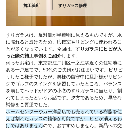
施工箇所
すりガラス修理
すりガラスは、反対側が半透明に見えるものですが、水
に濡れると透けるため、応接室やリビングに使われるこ
とが多くなっています。今回は、
すりガラスにヒビが入
った際の施工事例をご紹介
します。
伺ったお宅は、東京都江戸川区一之江駅近くの住宅地に
ある一戸建てで、50代のご夫婦がお住まいです。ピリピ
リしたご様子でしたが、奥様の留守中に旦那様がリビン
グでゴルフのスイングを練習していたところ、バランス
を崩してヘッドがドアの小窓のすりガラスに当たり、割
れてしまったというお話です。夕方であるため、早急な
補修をご要望でした。
ホームセンターやカー洋品店でも売られている樹脂を使
えば割れたガラスの補修が可能ですが、ヒビが消えるわ
けではありません
ので、おすすめしません。新品への交