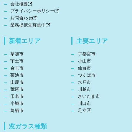
会社概要
プライバシーポリシー
お問合わせ
業務提携先募集中
新着エリア
主要エリア
草加市
宇都宮市
宇土市
小山市
合志市
仙台市
菊池市
つくば市
山鹿市
水戸市
荒尾市
川越市
玉名市
さいたま市
小城市
川口市
鳥栖市
足立区
窓ガラス種類