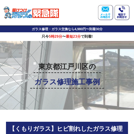
ガラス修理・ガラス交換なら4,980円〜到着30分
只今
5時29分
〜
最短23分
で到着!
東京都江戸川区の
ガラス修理施工事例
【くもりガラス】ヒビ割れしたガラス修理