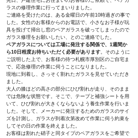
先日、戸建住宅にお住まいのお客様のご依頼で、ペアガ
ラスの修理作業に行ってまいりました。
ご連絡を受けたのは、ある金曜日の午前10時過ぎの事で
した。女性のお客様からのお電話で、小さなお子様が玩
具を投げて掃出し窓のペアガラスを破ってしまったので
ガラス修理をお願いしたい、とのご連絡でした。
ペアガラスについては工場に発注する関係で、1週間か
ら10日程度お待ちいただく必要があります
。そのように
ご説明した上で、お客様の待つ札幌市厚別区のご自宅ま
で、応急修理の作業に伺うことになりました。
現地に到着し、さっそく割れたガラスを見せていただき
ました。
大人の膝ほどの高さの部分にひび割れが走り、そのまま
では危険な状態です。そこで、テープと補強シートを用
いて、ひび割れが大きくならないよう養生作業を行いま
した。そして、メーカーに発注するためのガラスのサイ
ズを計測し、ガラスが到着次第改めて作業に伺う約束を
してその日の作業を終えました。
お客様は割れた硝子と同タイプのペアガラスをご希望で