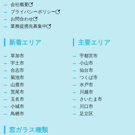
会社概要
プライバシーポリシー
お問合わせ
業務提携先募集中
新着エリア
主要エリア
草加市
宇都宮市
宇土市
小山市
合志市
仙台市
菊池市
つくば市
山鹿市
水戸市
荒尾市
川越市
玉名市
さいたま市
小城市
川口市
鳥栖市
足立区
窓ガラス種類