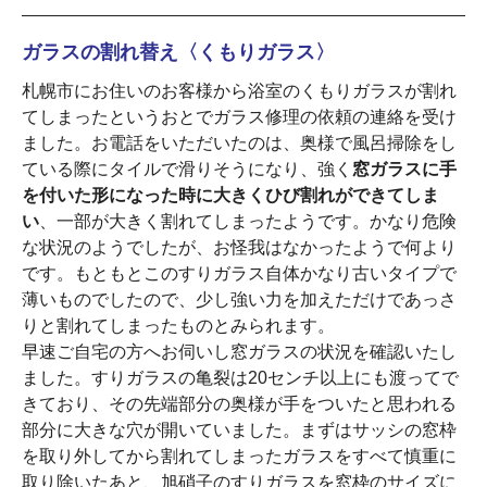
ガラスの割れ替え〈くもりガラス〉
札幌市にお住いのお客様から浴室のくもりガラスが割れ
てしまったというおとでガラス修理の依頼の連絡を受け
ました。お電話をいただいたのは、奥様で風呂掃除をし
ている際にタイルで滑りそうになり、強く
窓ガラスに手
を付いた形になった時に大きくひび割れができてしま
い
、一部が大きく割れてしまったようです。かなり危険
な状況のようでしたが、お怪我はなかったようで何より
です。もともとこのすりガラス自体かなり古いタイプで
薄いものでしたので、少し強い力を加えただけであっさ
りと割れてしまったものとみられます。
早速ご自宅の方へお伺いし窓ガラスの状況を確認いたし
ました。すりガラスの亀裂は20センチ以上にも渡ってで
きており、その先端部分の奥様が手をついたと思われる
部分に大きな穴が開いていました。まずはサッシの窓枠
を取り外してから割れてしまったガラスをすべて慎重に
取り除いたあと、旭硝子のすりガラスを窓枠のサイズに