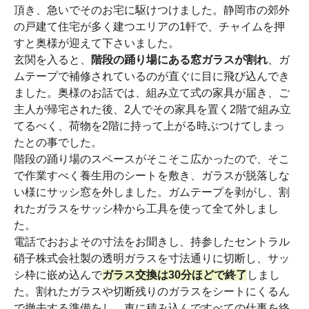
頂き、急いでそのお宅に駆けつけました。静岡市の郊外
の戸建て住宅が多く建つエリアの1軒で、チャイムを押
すと奥様が迎えて下さいました。
玄関を入ると、
階段の踊り場にある窓ガラスが割れ
、ガ
ムテープで補修されているのが直ぐに目に飛び込んでき
ました。奥様のお話では、組み立て式の家具が届き、ご
主人が帰宅された後、2人でその家具を置く2階で組み立
てるべく、荷物を2階に持って上がる時ぶつけてしまっ
たとの事でした。
階段の踊り場のスペースがそこそこ広かったので、そこ
で作業すべく養生用のシートを敷き、ガラスが脱落しな
い様にサッシ窓を外しました。ガムテープを剥がし、割
れたガラスをサッシ枠から工具を使って全て外しまし
た。
電話でおおよその寸法をお聞きし、持参したセントラル
硝子株式会社製の透明ガラスを寸法通りに切断し、サッ
シ枠に嵌め込んで
ガラス交換は30分ほどで終了
しまし
た。割れたガラスや切断残りのガラスをシートにくるん
で撤去する準備をし、車に積み込んですべての仕事を終