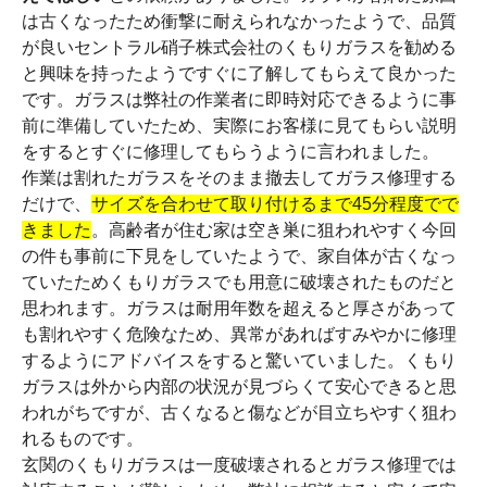
は古くなったため衝撃に耐えられなかったようで、品質
が良いセントラル硝子株式会社のくもりガラスを勧める
と興味を持ったようですぐに了解してもらえて良かった
です。ガラスは弊社の作業者に即時対応できるように事
前に準備していたため、実際にお客様に見てもらい説明
をするとすぐに修理してもらうように言われました。
作業は割れたガラスをそのまま撤去してガラス修理する
だけで、
サイズを合わせて取り付けるまで45分程度でで
きました
。高齢者が住む家は空き巣に狙われやすく今回
の件も事前に下見をしていたようで、家自体が古くなっ
ていたためくもりガラスでも用意に破壊されたものだと
思われます。ガラスは耐用年数を超えると厚さがあって
も割れやすく危険なため、異常があればすみやかに修理
するようにアドバイスをすると驚いていました。くもり
ガラスは外から内部の状況が見づらくて安心できると思
われがちですが、古くなると傷などが目立ちやすく狙わ
れるものです。
玄関のくもりガラスは一度破壊されるとガラス修理では