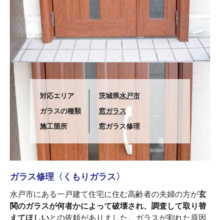
対応エリア
茨城県
水戸市
ガラスの種類
窓ガラス
施工箇所
窓ガラス修理
ガラス修理〈くもりガラス〉
水戸市にある一戸建て住宅に住む高齢者の夫婦の方が
玄
関のガラスが何者かによって破壊され、調査して取り替
えてほしい
との依頼がありました。ガラスが割れた原因