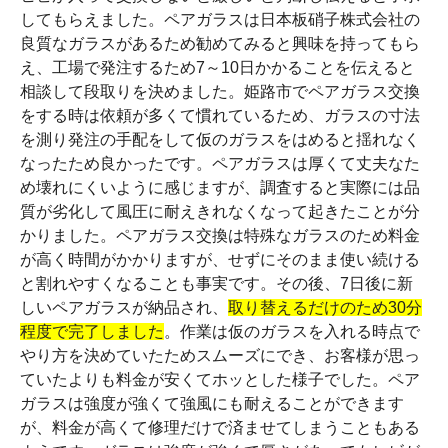
してもらえました。ペアガラスは日本板硝子株式会社の
良質なガラスがあるため勧めてみると興味を持ってもら
え、工場で発注するため7～10日かかることを伝えると
相談して段取りを決めました。姫路市でペアガラス交換
をする時は依頼が多くて慣れているため、ガラスの寸法
を測り発注の手配をして仮のガラスをはめると揺れなく
なったため良かったです。ペアガラスは厚くて丈夫なた
め壊れにくいように感じますが、調査すると実際には品
質が劣化して風圧に耐えきれなくなって起きたことが分
かりました。ペアガラス交換は特殊なガラスのため料金
が高く時間がかかりますが、せずにそのまま使い続ける
と割れやすくなることも事実です。その後、7日後に新
しいペアガラスが納品され、
取り替えるだけのため30分
程度で完了しました
。作業は仮のガラスを入れる時点で
やり方を決めていたためスムーズにでき、お客様が思っ
ていたよりも料金が安くてホッとした様子でした。ペア
ガラスは強度が強くて強風にも耐えることができます
が、料金が高くて修理だけで済ませてしまうこともある