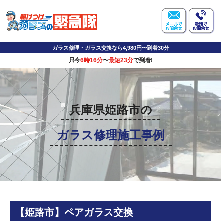
ガラス修理・ガラス交換なら4,980円〜到着30分
只今
6時16分
〜
最短23分
で到着!
兵庫県姫路市の
ガラス修理施工事例
【姫路市】ペアガラス交換