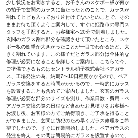
少し状況をお聞きすると、お子さんのスケボー板が何か
の拍子で玄関のガラスに当たったとのことで、ガラスが
割れてヒビも入っており片付けてないとのことで、その
ままお待ち頂くようご案内して、すぐに姫路市の専門ス
タッフを手配すると、お客様宅へ20分で到着しました。
玄関のガラス割れ部分を確認させて頂いたところ、スケ
ボー板の衝撃が大きかったことが一目でわかるほど、大
きく割れています。この様子だとガラス部分は全体的な
修理が必要になることを詳しくご案内し、こちらで今、
ご準備できるものはセントラル硝子株式会社ペアガラ
ス、工場発注の為、納期7〜10日程度かかるので、ペア
ガラス交換をすると時間がかかるので、一時的にガラス
を設置することも含めてご案内しました。玄関のガラス
修理が必要な部分のサイズを測り、作業日数・費用・ペ
アガラス交換の際の日程など含めたお見積りをお客様へ
お渡し後、お客様の方でご納得頂き、ご了承を得ること
ができました。玄関は防犯のため早くガラス修理をご希
望でしたので、すぐに作業開始しました。ペアガラスの
発注を終え、その間は簡易的にガラスを設置するので、