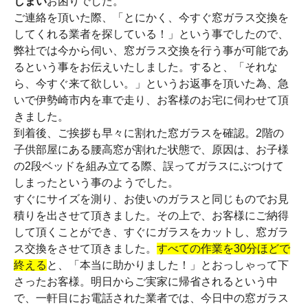
しまい
お困りでした。
ご連絡を頂いた際、「とにかく、今すぐ窓ガラス交換を
してくれる業者を探している！」という事でしたので、
弊社では今から伺い、窓ガラス交換を行う事が可能であ
るという事をお伝えいたしました。すると、「それな
ら、今すぐ来て欲しい。」というお返事を頂いた為、急
いで伊勢崎市内を車で走り、お客様のお宅に伺わせて頂
きました。
到着後、ご挨拶も早々に割れた窓ガラスを確認。2階の
子供部屋にある腰高窓が割れた状態で、原因は、お子様
の2段ベッドを組み立てる際、誤ってガラスにぶつけて
しまったという事のようでした。
すぐにサイズを測り、お使いのガラスと同じものでお見
積りを出させて頂きました。その上で、お客様にご納得
して頂くことができ、すぐにガラスをカットし、窓ガラ
ス交換をさせて頂きました。
すべての作業を30分ほどで
終える
と、「本当に助かりました！」とおっしゃって下
さったお客様。明日からご実家に帰省されるという中
で、一軒目にお電話された業者では、今日中の窓ガラス