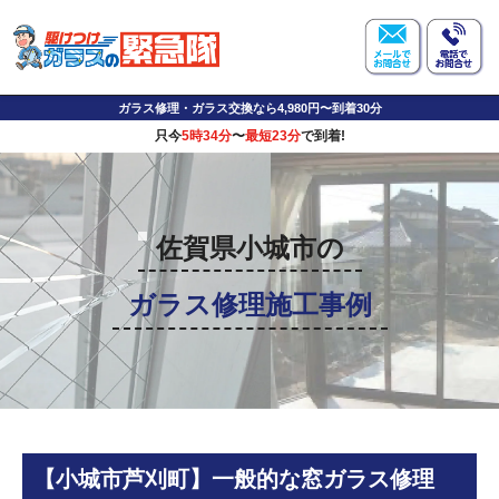
ガラス修理・ガラス交換なら4,980円〜到着30分
只今
5時34分
〜
最短23分
で到着!
佐賀県小城市の
ガラス修理施工事例
【小城市芦刈町】一般的な窓ガラス修理