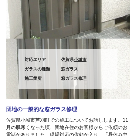
対応エリア
佐賀県
小城市
ガラスの種類
窓ガラス
施工箇所
窓ガラス修理
団地の一般的な窓ガラス修理
佐賀県小城市芦刈町での施工についてお話しします。11
月の肌寒くなった頃、団地在住のお客様からご依頼のお
電話がありました。現場対応の依頼が入り、「昼休み中