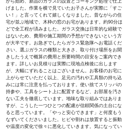
から始め、新品のガラスの設置とコーキング処理で仕上
げました。作業を横で見ていたお子さんが実際に「すご
い！」と言ってくれて嬉しくなりました。昔ながらの住
宅が並ぶ地域で、木枠の窓のお宅があります。約90分ほ
どで全工程が済みました。ガラス交換は日常的な経験で
はないため、費用や施工期間の予想ができないという方
が大半です。お急ぎでしたらガラス緊急隊へお電話くだ
さい、選ぶガラスの種類と大きさ、取り付け場所をお聞
きしたうえで概算の費用と所要時間の目安をご案内でき
ます。詳しいお見積りは実際に現地点検後に出します
が、大幅にずれることはございません。お客様のお宅に
上がらせていただく以上、足元の汚れや工具類の持ち込
みには常に注意を払っております。使い捨てスリッパの
持参や、工具をシート上に配置するなど、お部屋を汚さ
ない工夫を徹底しています。地味な取り組みではありま
すが、こうした一つひとつの配慮が信頼関係の土台にな
ると思っています。「やっと安心できます」と何度もう
なずいてくださいました。ヒビや割れは放置すると振動
や温度の変化で徐々に悪化していきます。気になってい