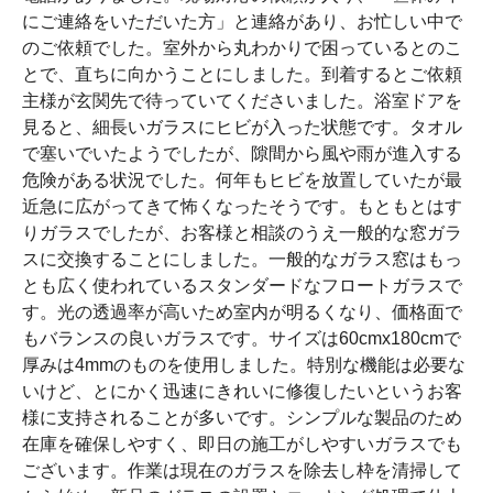
にご連絡をいただいた方」と連絡があり、お忙しい中で
のご依頼でした。室外から丸わかりで困っているとのこ
とで、直ちに向かうことにしました。到着するとご依頼
主様が玄関先で待っていてくださいました。浴室ドアを
見ると、細長いガラスにヒビが入った状態です。タオル
で塞いでいたようでしたが、隙間から風や雨が進入する
危険がある状況でした。何年もヒビを放置していたが最
近急に広がってきて怖くなったそうです。もともとはす
りガラスでしたが、お客様と相談のうえ一般的な窓ガラ
スに交換することにしました。一般的なガラス窓はもっ
とも広く使われているスタンダードなフロートガラスで
す。光の透過率が高いため室内が明るくなり、価格面で
もバランスの良いガラスです。サイズは60cmx180cmで
厚みは4mmのものを使用しました。特別な機能は必要な
いけど、とにかく迅速にきれいに修復したいというお客
様に支持されることが多いです。シンプルな製品のため
在庫を確保しやすく、即日の施工がしやすいガラスでも
ございます。作業は現在のガラスを除去し枠を清掃して