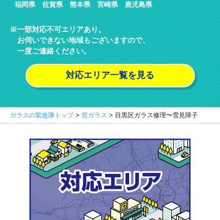
福岡県 佐賀県 熊本県 宮崎県 鹿児島県
一部対応不可エリアあり。
お伺いできない地域もございますので、
一度ご連絡ください。
対応エリア一覧を見る
ガラスの緊急隊トップ
>
窓ガラス
>
目黒区ガラス修理〜雪見障子