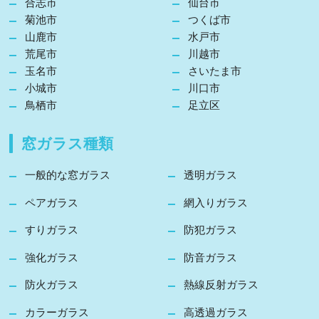
合志市
仙台市
菊池市
つくば市
山鹿市
水戸市
荒尾市
川越市
玉名市
さいたま市
小城市
川口市
鳥栖市
足立区
窓ガラス種類
一般的な窓ガラス
透明ガラス
ペアガラス
網入りガラス
すりガラス
防犯ガラス
強化ガラス
防音ガラス
防火ガラス
熱線反射ガラス
カラーガラス
高透過ガラス