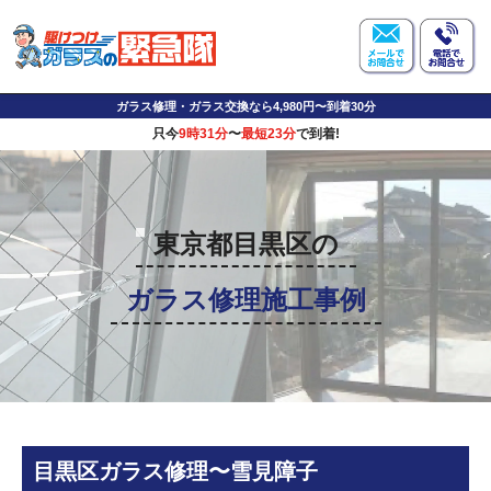
ガラス修理・ガラス交換なら4,980円〜到着30分
只今
9時31分
〜
最短23分
で到着!
東京都目黒区の
ガラス修理施工事例
目黒区ガラス修理〜雪見障子