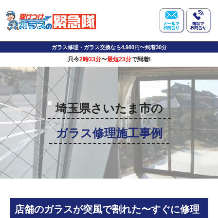
ガラス修理・ガラス交換なら4,980円〜到着30分
只今
2時33分
〜
最短23分
で到着!
埼玉県さいたま市の
ガラス修理施工事例
店舗のガラスが突風で割れた〜すぐに修理