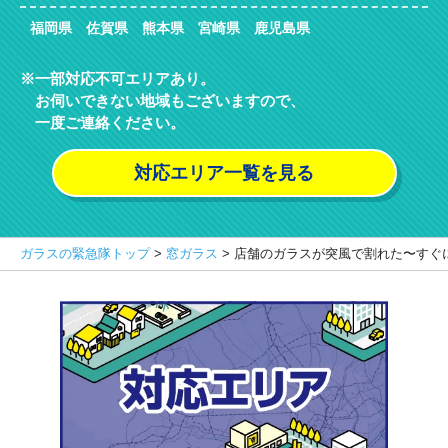
福岡県 佐賀県 熊本県 宮崎県 鹿児島県
一部対応不可エリアあり。
お伺いできない地域もございますので、
一度ご連絡ください。
対応エリア一覧を見る
ガラスの緊急隊トップ
>
窓ガラス
>
店舗のガラスが突風で割れた〜すぐ