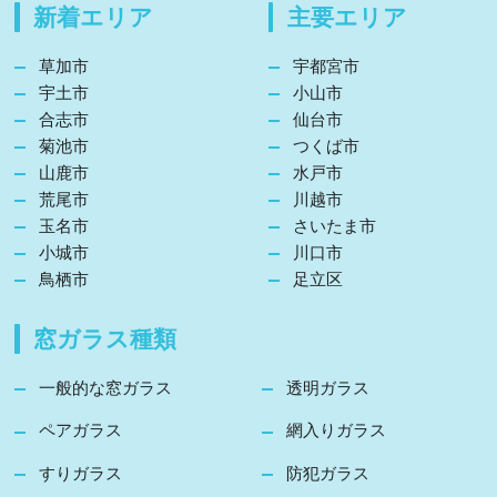
新着エリア
主要エリア
草加市
宇都宮市
宇土市
小山市
合志市
仙台市
菊池市
つくば市
山鹿市
水戸市
荒尾市
川越市
玉名市
さいたま市
小城市
川口市
鳥栖市
足立区
窓ガラス種類
一般的な窓ガラス
透明ガラス
ペアガラス
網入りガラス
すりガラス
防犯ガラス