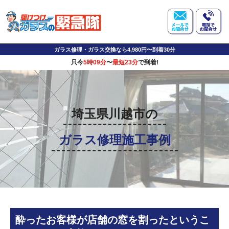
ガラス修理・ガラス交換なら4,980円〜到着30分
只今
5時09分
〜
最短23分
で到着!
埼玉県川越市の
ガラス修理施工事例
酔ったお客様が店舗の窓を割ったというこ