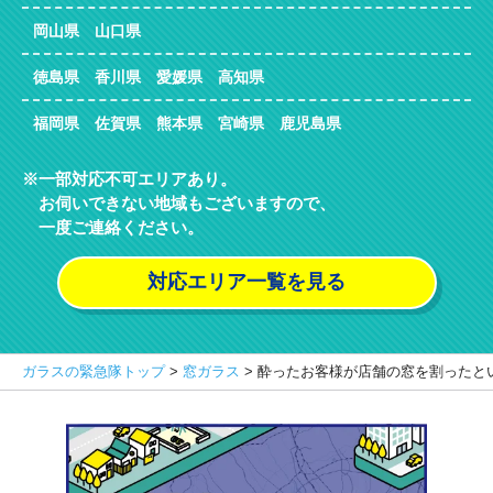
岡山県 山口県
徳島県 香川県 愛媛県 高知県
福岡県 佐賀県 熊本県 宮崎県 鹿児島県
一部対応不可エリアあり。
お伺いできない地域もございますので、
一度ご連絡ください。
対応エリア一覧を見る
ガラスの緊急隊トップ
>
窓ガラス
>
酔ったお客様が店舗の窓を割ったと