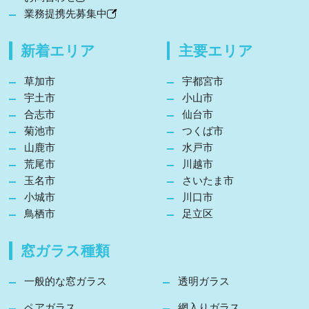
業務提携先募集中
新着エリア
主要エリア
草加市
宇都宮市
宇土市
小山市
合志市
仙台市
菊池市
つくば市
山鹿市
水戸市
荒尾市
川越市
玉名市
さいたま市
小城市
川口市
鳥栖市
足立区
窓ガラス種類
一般的な窓ガラス
透明ガラス
ペアガラス
網入りガラス