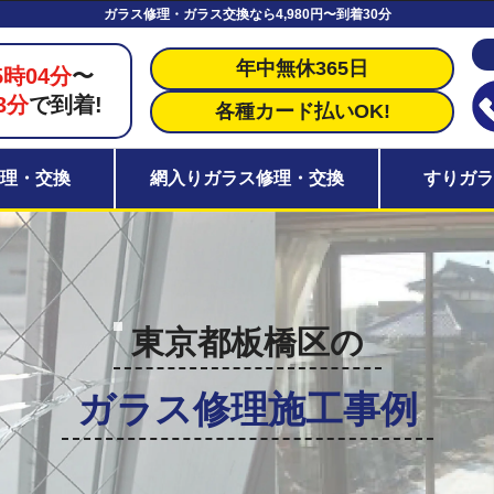
ガラス修理・ガラス交換なら4,980円〜到着30分
年中無休365日
5時04分
〜
3分
で到着!
各種カード払いOK!
理・交換
網入りガラス修理・交換
すりガ
東京都板橋区の
ガラス修理施工事例