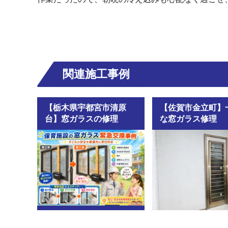
関連施工事例
【栃木県宇都宮市清原
【佐賀市金立町】
台】窓ガラスの修理
な窓ガラス修理