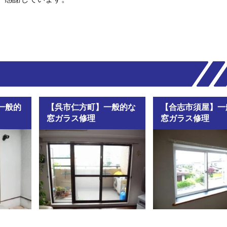
一般的
【呉市仁方町】一般的な
【合志市須屋】一
窓ガラス修理
窓ガラス修理