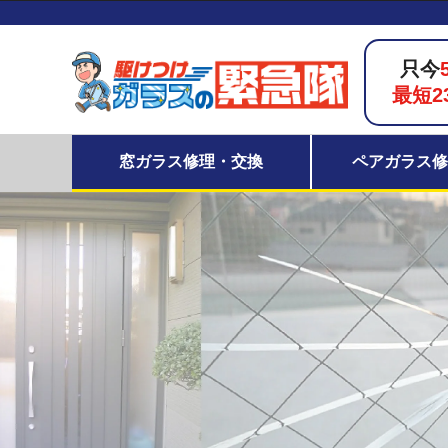
只今
最短2
窓ガラス修理・交換
ペアガラス修