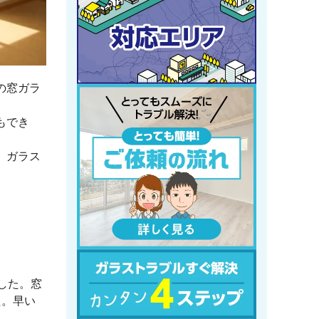
の窓ガラ
もでき
、ガラス
した。窓
た。早い