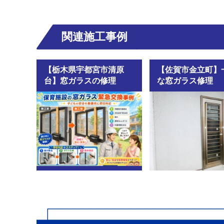
関連施工事例
【栃木県宇都宮市清原
【佐賀市金立町】
台】窓ガラスの修理
な窓ガラス修理