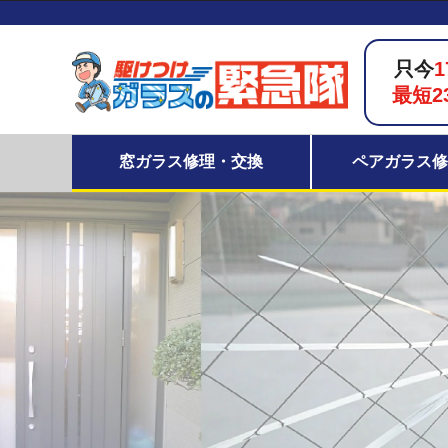
只今
1
最短2
窓ガラス修理・交換
ペアガラス修