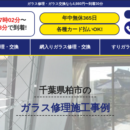
ガラス修理・ガラス交換なら4,980円〜到着30分
年中無休365日
7時02分
〜
3分
で到着!
各種カード払いOK!
理・交換
網入りガラス修理・交換
すりガ
千葉県柏市の
ガラス修理施工事例