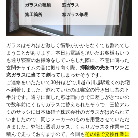
ガラスの種類
窓ガラス
施工箇所
窓ガラス修理
ガラスはそれほど激しく衝撃がかからなくても割れてし
まうことがあります。本日お電話を頂いたお客様もいつ
も通り寝室のお掃除をしていらした際に、不意に鳴った
玄関チャイムの音に振り向く際、
掃除機の先をコツンと
窓ガラスに当てて割ってしまった
そうです。
ご連絡をいただいて30分ほどで川越市川越駅近くのお宅
へ到着しました。割れていたのは寝室の掃き出し窓の下
半分です。通りに面した窓は西向きで日差しがきついの
で数年前にくもりガラスに替えられたそうで、三協アル
ミのサッシに日本板硝子株式会社のガラスがはめられて
いましたので、同じメーカーのものを用意させていただ
きました。弊社は透明ガラス、くもりガラスを作業車に
積んで走っておりますので、今回も
その場で交換作業に