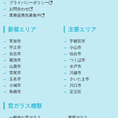
プライバシーポリシー
お問合わせ
業務提携先募集中
新着エリア
主要エリア
草加市
宇都宮市
宇土市
小山市
合志市
仙台市
菊池市
つくば市
山鹿市
水戸市
荒尾市
川越市
玉名市
さいたま市
小城市
川口市
鳥栖市
足立区
窓ガラス種類
一般的な窓ガラス
透明ガラス