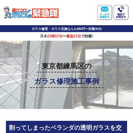
ガラス修理・ガラス交換なら4,980円〜到着30分
只今
23時57分
〜
最短23分
で到着!
東京都練馬区の
ガラス修理施工事例
割ってしまったベランダの透明ガラスを交