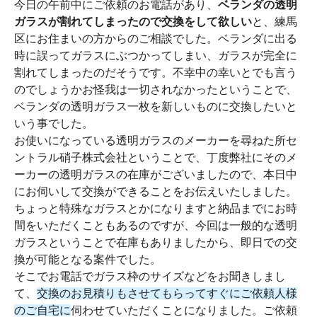
今日の午前中にご依頼のお電話があり、
ベランダの透明
ガラスが割れてしまったので交換をして欲しい
と、練馬
区にお住まいの方からのご相談でした。ベランダに出る
時に誤ってガラスにぶつかってしまい、ガラスが完全に
割れてしまったのだそうです。不幸中の幸いとでも言う
のでしょうかお怪我は一切されなかったということで、
ベランダの透明ガラス一枚を新しいものに交換したいと
いう事でした。
お使いになっている透明ガラスのメーカーを尋ねた所セ
ントラル硝子株式会社ということで、丁度弊社にそのメ
ーカーの透明ガラスの在庫がございましたので、本日中
にお伺いして交換ができることをお伝えいたしました。
ちょっと特殊なガラスとかになりますと納品までにお時
間をいただくこともあるのですが、今回は一般的な透明
ガラスということで在庫もありましたから、即日での交
換が可能となる案件でした。
そこでお電話でガラス枠のサイズなどをお聞きしまし
て、
交換のお見積りもさせてもらってすぐにご依頼人様
のご自宅に
伺わせていただくことになりました。ご依頼