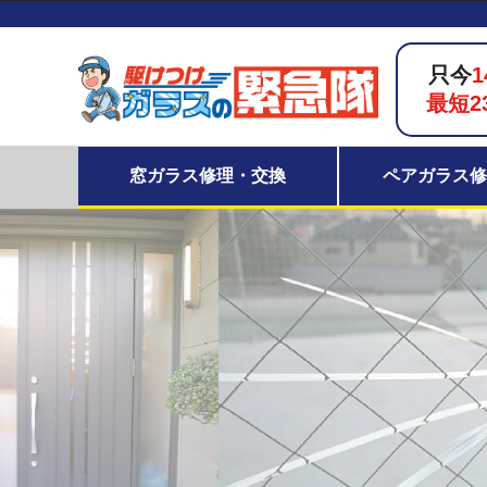
只今
1
最短2
窓ガラス修理・交換
ペアガラス修