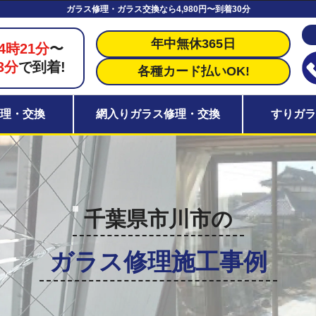
ガラス修理・ガラス交換なら4,980円〜到着30分
年中無休365日
4時21分
〜
3分
で到着!
各種カード払いOK!
理・交換
網入りガラス修理・交換
すりガ
千葉県市川市の
ガラス修理施工事例