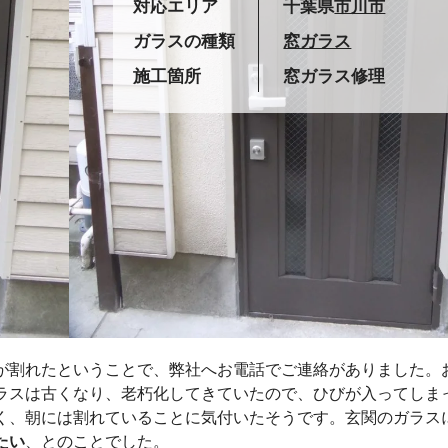
対応エリア
千葉県
市川市
ガラスの種類
窓ガラス
施工箇所
窓ガラス修理
が割れたということで、弊社へお電話でご連絡がありました。
ラスは古くなり、老朽化してきていたので、ひびが入ってしま
く、朝には割れていることに気付いたそうです。玄関のガラス
たい
、とのことでした。