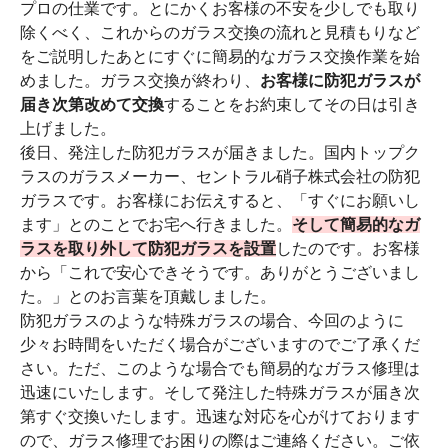
プロの仕業です。とにかくお客様の不安を少しでも取り
除くべく、これからのガラス交換の流れと見積もりなど
をご説明したあとにすぐに簡易的なガラス交換作業を始
めました。ガラス交換が終わり、
お客様に防犯ガラスが
届き次第改めて交換
することをお約束してその日は引き
上げました。
後日、発注した防犯ガラスが届きました。国内トップク
ラスのガラスメーカー、セントラル硝子株式会社の防犯
ガラスです。お客様にお伝えすると、「すぐにお願いし
ます」とのことでお宅へ行きました。
そして簡易的なガ
ラスを取り外して防犯ガラスを設置
したのです。お客様
から「これで安心できそうです。ありがとうございまし
た。」とのお言葉を頂戴しました。
防犯ガラスのような特殊ガラスの場合、今回のように
少々お時間をいただく場合がございますのでご了承くだ
さい。ただ、このような場合でも簡易的なガラス修理は
迅速にいたします。そして発注した特殊ガラスが届き次
第すぐ交換いたします。迅速な対応を心がけております
ので、ガラス修理でお困りの際はご連絡ください。ご依