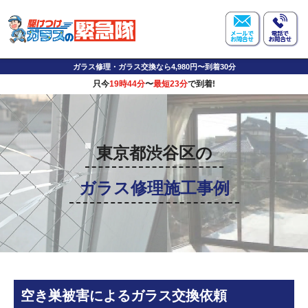
ガラス修理・ガラス交換なら4,980円〜到着30分
只今
19時44分
〜
最短23分
で到着!
東京都渋谷区の
ガラス修理施工事例
空き巣被害によるガラス交換依頼