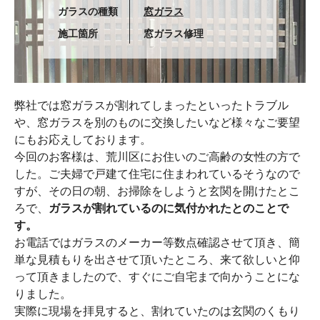
ガラスの種類
窓ガラス
施工箇所
窓ガラス修理
弊社では窓ガラスが割れてしまったといったトラブル
や、窓ガラスを別のものに交換したいなど様々なご要望
にもお応えしております。
今回のお客様は、荒川区にお住いのご高齢の女性の方で
した。ご夫婦で戸建て住宅に住まわれているそうなので
すが、その日の朝、お掃除をしようと玄関を開けたとこ
ろで、
ガラスが割れているのに気付かれたとのことで
す。
お電話ではガラスのメーカー等数点確認させて頂き、簡
単な見積もりを出させて頂いたところ、来て欲しいと仰
って頂きましたので、すぐにご自宅まで向かうことにな
りました。
実際に現場を拝見すると、割れていたのは玄関のくもり