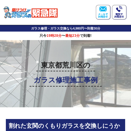
ガラス修理・ガラス交換なら4,980円〜到着30分
只今
19時28分
〜
最短23分
で到着!
東京都荒川区の
ガラス修理施工事例
割れた玄関のくもりガラスを交換しにうか