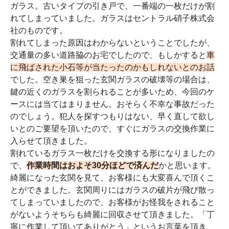
ガラス。古いタイプの引き戸で、一番端の一枚だけが割
れてしまっていました。ガラスはセントラル硝子株式会
社のものです。
割れてしまった原因はわからないということでしたが、
交通量の多い道路脇のお宅でしたので、もしかすると
車
に飛ばされた小石等が当たったのかもしれないとのお話
でした。空き巣を狙った玄関ガラスの破壊等の場合は、
鍵の近くのガラスを割られることが多いため、今回のケ
ースには当てはまりません。おそらく不幸な事故だった
のでしょう。犯人を探すつもりはない、早く直して欲し
いとのご要望を頂いたので、すぐにガラスの交換作業に
入らせて頂きました。
割れているガラス一枚だけを交換する形になりましたの
で、
作業時間はおよそ30分ほどで済んだ
かと思います。
綺麗になった玄関を見て、お客様にも大変喜んで頂くこ
とができました。玄関周りにはガラスの破片が飛び散っ
てしまっていましたので、お客様がお怪我をされること
がないようそちらも綺麗に回収させて頂きました。「丁
寧に作業して頂いてありがとう」というお言葉を頂き、