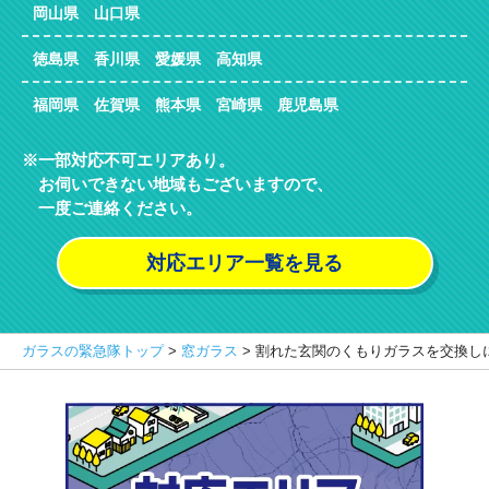
岡山県 山口県
徳島県 香川県 愛媛県 高知県
福岡県 佐賀県 熊本県 宮崎県 鹿児島県
一部対応不可エリアあり。
お伺いできない地域もございますので、
一度ご連絡ください。
対応エリア一覧を見る
ガラスの緊急隊トップ
>
窓ガラス
>
割れた玄関のくもりガラスを交換し