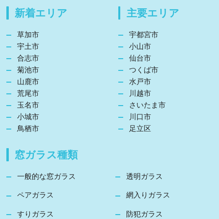
新着エリア
主要エリア
草加市
宇都宮市
宇土市
小山市
合志市
仙台市
菊池市
つくば市
山鹿市
水戸市
荒尾市
川越市
玉名市
さいたま市
小城市
川口市
鳥栖市
足立区
窓ガラス種類
一般的な窓ガラス
透明ガラス
ペアガラス
網入りガラス
すりガラス
防犯ガラス