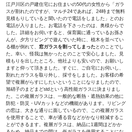
江戸川区の戸建住宅にお住まいの50代の女性から「ガラ
スが割れたのですが、マルチ24であれば、24時まで無料
見積もりしていると聞いたので電話をしました」とのお
電話が入りました。お電話を下さったのは、奥様からで
した。詳細をお伺いすると、保育園に通っているお孫さ
んが、夕方リビングで遊んでいた時に、植木を並べてい
る棚が倒れて、
窓ガラスを割ってしまった
とのことでし
た。幸い、怪我は無かったとのことで安心しました。見
積もりを出したところ、他社よりも安いので、お願いし
ますと仰って頂きました。すぐに、ご自宅にお伺いし、
割れたガラスを取り外し、採寸をしました。お客様の希
望で複層がらすにしたいということになりましたので、
旭硝子のまどまどstdという高性能ガラスに決まりまし
た。この複層ガラスは、一般的な断熱・遮熱効果の他に
防犯・防災・UVカットなどの機能があります。リビング
の窓は、大きな通りに面しているので、この複層ガラス
を使用することで、車が通る音などがかなり軽減するこ
とができるます。複層ガラスは、納品に1週間ほどかか
るため、納品までの間は、仮ガラスを使用することにな