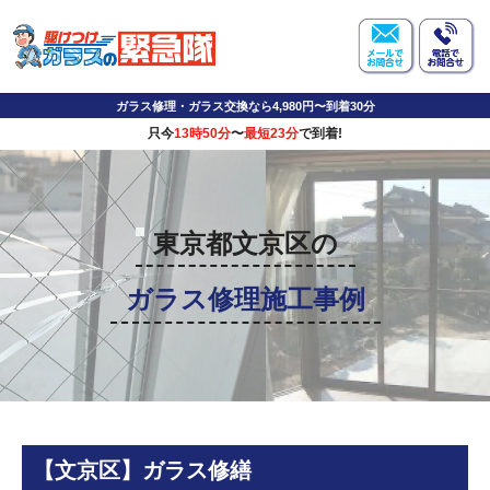
ガラス修理・ガラス交換なら4,980円〜到着30分
只今
13時50分
〜
最短23分
で到着!
東京都文京区の
ガラス修理施工事例
【文京区】ガラス修繕