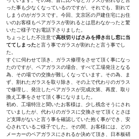
っています。その為、昔に比べるとガラスが割れると言
った事も少なくなっているのですが、それでも、割れて
しまうのがガラスです。今回、文京区の戸建住宅にお住
いのお客様もペアガラスが割れるとは思わなかったと驚
いたご様子でお電話下さりました。
ちょっとした不注意で
高枝切りばさみを掃き出し窓に当
ててしまった
と言う事でガラスが割れたと言う事でし
た。
すぐに伺わせて頂き、ガラス修理をさせて頂く事になっ
たのですが、ペアガラスの場合、すべて工場発注となる
為、その場での交換が難しくなっています。その為、ま
ず、割れたガラスを取り除き、その上で代わりのガラス
で修理し、発注したペアガラスが完成次第、再度、取り
換え工事をさせて頂く事になりました。
初め、工場特注と聞いたお客様は、少し残念そうにされ
ていましたが、代わりのガラスに交換させて頂くとさほ
ど支障がないと言う事を確認していた抱く事ができ、安
心されているご様子でした。その間、お客様には、どの
メーカーのペアガラスにされるか決めて頂き、日本板硝