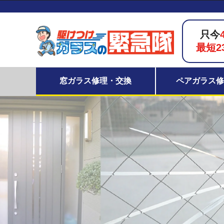
只今
最短2
窓ガラス修理・交換
ペアガラス修