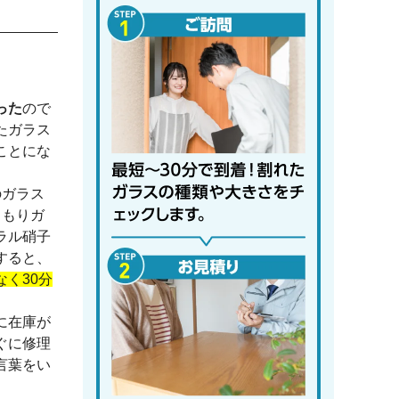
った
ので
たガラス
ことにな
のガラス
くもりガ
ラル硝子
すると、
なく30分
に在庫が
ぐに修理
言葉をい