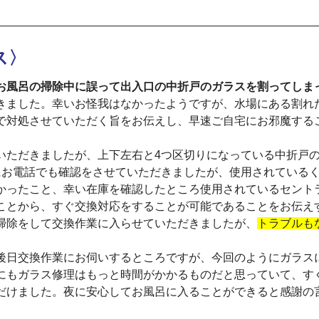
ス〉
お風呂の掃除中に誤って出入口の中折戸のガラスを割ってしま
きました。幸いお怪我はなかったようですが、水場にある割れ
で対処させていただく旨をお伝えし、早速ご自宅にお邪魔する
いただきましたが、上下左右と4つ区切りになっている中折戸
にお電話でも確認をさせていただきましたが、使用されている
かったこと、幸い在庫を確認したところ使用されているセント
ことから、すぐ交換対応をすることが可能であることをお伝え
掃除をして交換作業に入らせていただきましたが、
トラブルも
後日交換作業にお伺いするところですが、今回のようにガラス
にもガラス修理はもっと時間がかかるものだと思っていて、す
だけました。夜に安心してお風呂に入ることができると感謝の