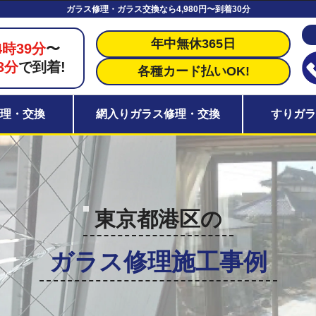
ガラス修理・ガラス交換なら4,980円〜到着30分
年中無休365日
4時39分
〜
3分
で到着!
各種カード払いOK!
理・交換
網入りガラス修理・交換
すりガ
東京都港区の
ガラス修理施工事例