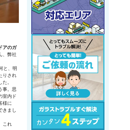
ドアのガ
ん、弊社
何と、明
たりされ
した。
う事。思
の室内ド
客様に
できまし
。これ