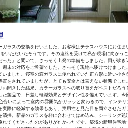
理
ーガラスの交換を行いました。お客様はテラスハウスにお住ま
話をいただいたそうです。その連絡を受けて私が現場に向かう
だった」と聞いて、さっそく出発の準備をしました。雨が吹き
、週末の対応をご希望でした。さっそく現地へ駆けつけました
ていました。寝室の窓ガラスに使われていた正方形に近い小さ
処置をされていましたが、とても安全とは言えない状態でした
りお聞きした結果、カラーガラスへの取り替えがベストだろう
した製品で、日差し軽減効果とデザイン性を備えています。今
ます。色合いによって室内の雰囲気がガラッと変わるので、インテ
を実際に軽減する効果もあり、実用性と見た目を両立させたガ
を清掃。新品のガラスを枠に合わせてはめ込み、シーリング処
淹れてくださったのがありがたかったです。築浅の新興住宅地