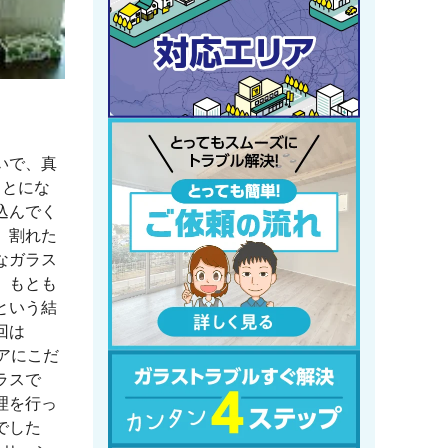
いで、真
ことにな
込んでく
。割れた
なガラス
。もとも
という結
回は
リアにこだ
ラスで
理を行っ
でした