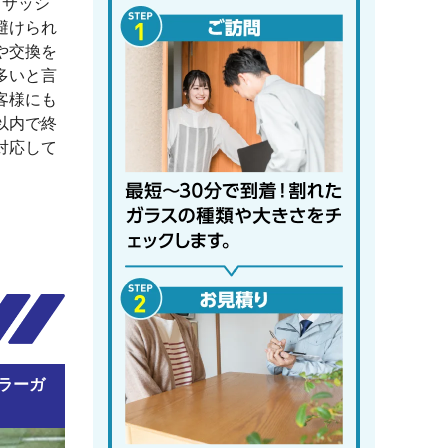
、サッシ
避けられ
や交換を
多いと言
客様にも
以内で終
対応して
ラーガ