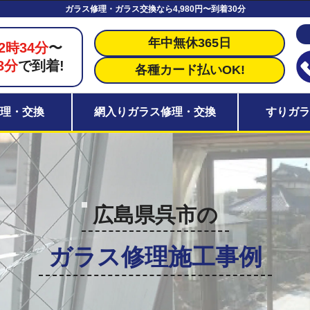
ガラス修理・ガラス交換なら4,980円〜到着30分
年中無休365日
2時34分
〜
3分
で到着!
各種カード払いOK!
理・交換
網入りガラス修理・交換
すりガ
広島県呉市の
ガラス修理施工事例