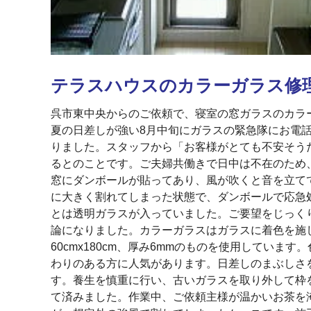
テラスハウスのカラーガラス修
呉市東中央からのご依頼で、寝室の窓ガラスのカラ
夏の日差しが強い8月中旬にガラスの緊急隊にお電
りました。スタッフから「お客様がとても不安そう
るとのことです。ご夫婦共働きで日中は不在のため
窓にダンボールが貼ってあり、風が吹くと音を立て
に大きく割れてしまった状態で、ダンボールで応急
とは透明ガラスが入っていました。ご要望をじっく
論になりました。カラーガラスはガラスに着色を施
60cmx180cm、厚み6mmのものを使用してい
わりのある方に人気があります。日差しのまぶしさ
す。養生を慎重に行い、古いガラスを取り外して枠
て済みました。作業中、ご依頼主様が温かいお茶を