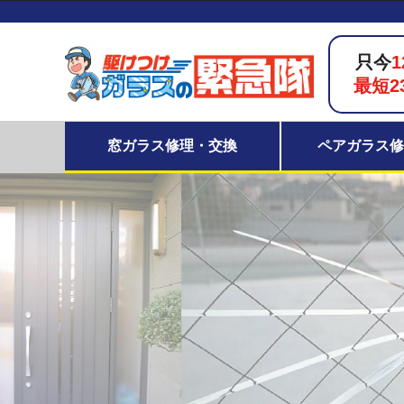
只今
1
最短2
窓ガラス修理・交換
ペアガラス修