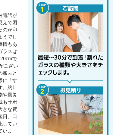
お電話が
見えで困
たのが印
ようでし
事情もあ
ガラスは
0cmで
がござい
の撤去と
際に「す
す。約1
物や風災
成もサポ
大きな費
後日、口
化してい
ていま