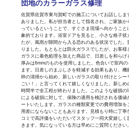
団地のカラーガラス修理
佐賀県佐賀市東与賀町での施工についてお話ししま
ありました。私が担当者として指名され、ご家族か
っているということで、すぐさま現場へ向かうこと
象的ております。浴室ドアを見ると、小さな格子状
たが、風雨が隙間から入る恐れのある状況でした。
りました。もともとは防火ガラスでしたが、お客様
ガラスに着色処理を加えた商品で、日差しを和らげる効
厚みは6mmのものを使用しました。色合いで室内
ます。日差しのまぶしさを軽減する効果もあり、機
枠の清掃から始め、新しいガラスの取り付けとシー
ごい！」と言ってくれて嬉しくなりました。新しめ
時間半で全工程が終わりました。このような破損の
による破損に対して、保険の適用を検討される価値
ートいたします。ガラスの種類変更での費用増加を
用差にならないこともあります。見積もり時に丁寧
コミで高評価をいただいてスタッフ一同大変嬉しく
きます。気になっている方は早めにご質問ください