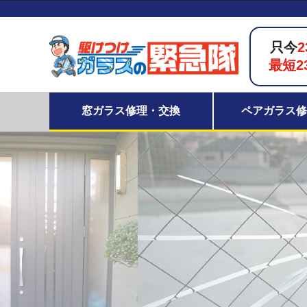
只今
2
最短2
窓ガラス修理・交換
ペアガラス修