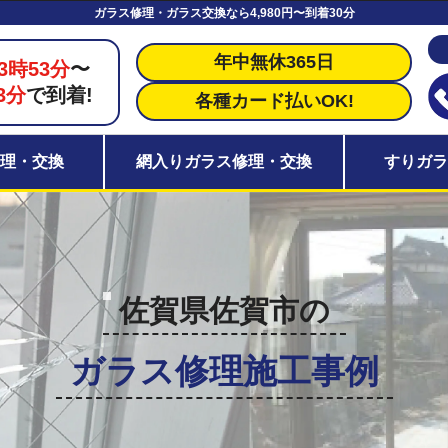
ガラス修理・ガラス交換なら4,980円〜到着30分
年中無休365日
3時53分
〜
3分
で到着!
各種カード払いOK!
理・交換
網入りガラス修理・交換
すりガ
佐賀県佐賀市の
ガラス修理施工事例