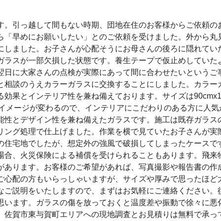
す。引っ越して間もない時期、団地在住のお客様からご依頼の
ら「早めにお願いしたい」とのご依頼を受けました。外から丸
にしました。お子さんが心配そうにお母さんの後ろに隠れてい
ガラスが一部欠損した状態です。養生テープで仮止めしていた
翌日に大家さんの点検が実際にあって間に合わせたいというご
と相談のうえカラーガラスに交換することにしました。カラー
果とインテリア性を兼ね備えております。サイズは90cmx12
のイメージが変わるので、インテリアにこだわりのある方に人気
能性とデザイン性を兼ね備えたガラスです。施工は既存ガラス
リング処理で仕上げました。作業を横で見ていたお子さんが実
の住宅地でしたが、想定外の強風で破損してしまったケースで
場合、火災保険による補償を受けられることもあります。飛来
があります。お客様のご希望があれば、写真撮影や報告書の作
ご心配の方もいらっしゃいますが、サイズや厚みで思ったほど
なご説明をいたしますので、まずはお気軽にご連絡ください。
思います。ガラスの傷を放っておくと温度差や振動で徐々に悪
。佐賀市東与賀町エリアへの現地調査とお見積りは無料で承っ