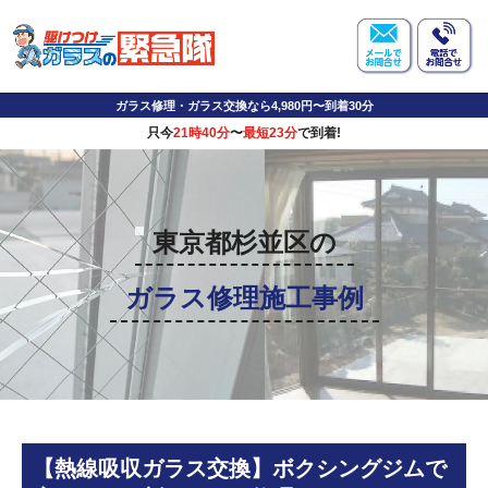
ガラス修理・ガラス交換なら4,980円〜到着30分
只今
21時40分
〜
最短23分
で到着!
東京都杉並区の
ガラス修理施工事例
【熱線吸収ガラス交換】ボクシングジムで