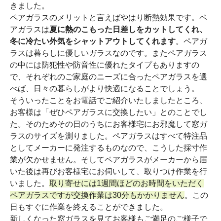
きました。
ペアガラスのメリットと言えばやはり断熱効果です。ペ
アガラスは
夏に熱のこもった日差しをカットしてくれ、
冬に冷たい外気をシャットアウトしてくれます
。ペアガ
ラスは暮らしに優しいガラスなのです。またペアガラス
の中には防犯性や防音性に優れたタイプもありますの
で、それぞれのご家庭のニーズに合ったペアガラスを選
べば、日々の暮らしがより快適になることでしょう。
そういったことをお電話でご紹介いたしましたところ、
お客様は「ぜひペアガラスに交換したい」とのことでし
た。そのためその日のうちにお客様宅にお邪魔して窓ガ
ラスのサイズを測りました。ペアガラスはすべて特注品
としてメーカーに発注するものなので、こうした採寸作
業が欠かせません。そしてペアガラスがメーカーから届
いた後は再びお客様宅にお伺いして、取りつけ作業を行
いました。
取り寄せには1週間ほどのお時間をいただく
ペアガラスですが交換作業は30分もかかりません
。この
日もすぐに作業を終えることができました。
新しくなった窓ガラスを見てお客様もご満足のご様子で