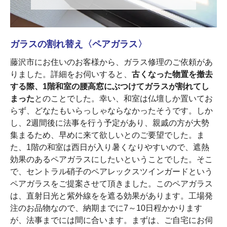
ガラスの割れ替え〈ペアガラス〉
藤沢市にお住いのお客様から、ガラス修理のご依頼があ
りました。詳細をお伺いすると、
古くなった物置を撤去
する際、1階和室の腰高窓にぶつけてガラスが割れてし
まった
とのことでした。幸い、和室は仏壇しか置いてお
らず、どなたもいらっしゃならなかったそうです。しか
し、2週間後に法事を行う予定があり、親戚の方が大勢
集まるため、早めに来て欲しいとのご要望でした。ま
た、1階の和室は西日が入り暑くなりやすいので、遮熱
効果のあるペアガラスにしたいということでした。そこ
で、セントラル硝子のペアレックスツインガードという
ペアガラスをご提案させて頂きました。このペアガラス
は、直射日光と紫外線をを遮る効果があります。工場発
注のお品物なので、納期までに7～10日程かかります
が、法事までには間に合います。まずは、ご自宅にお伺