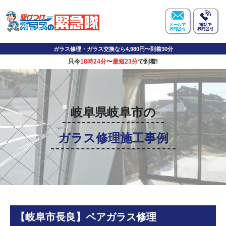
ガラス修理・ガラス交換なら4,980円〜到着30分
只今
18時24分
〜
最短23分
で到着!
岐阜県岐阜市の
ガラス修理施工事例
【岐阜市長良】ペアガラス修理