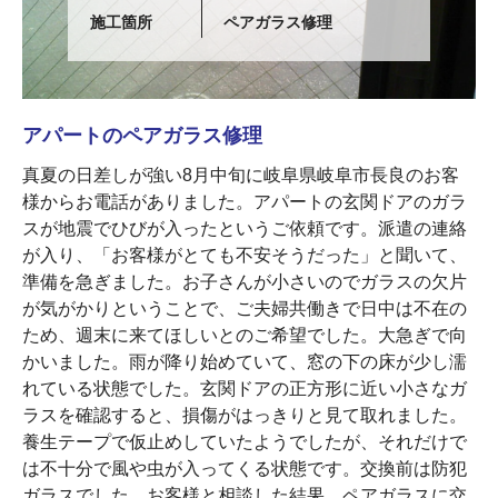
施工箇所
ペアガラス修理
アパートのペアガラス修理
真夏の日差しが強い8月中旬に岐阜県岐阜市長良のお客
様からお電話がありました。アパートの玄関ドアのガラ
スが地震でひびが入ったというご依頼です。派遣の連絡
が入り、「お客様がとても不安そうだった」と聞いて、
準備を急ぎました。お子さんが小さいのでガラスの欠片
が気がかりということで、ご夫婦共働きで日中は不在の
ため、週末に来てほしいとのご希望でした。大急ぎで向
かいました。雨が降り始めていて、窓の下の床が少し濡
れている状態でした。玄関ドアの正方形に近い小さなガ
ラスを確認すると、損傷がはっきりと見て取れました。
養生テープで仮止めしていたようでしたが、それだけで
は不十分で風や虫が入ってくる状態です。交換前は防犯
ガラスでした。お客様と相談した結果、ペアガラスに交