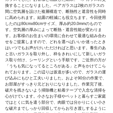
換することになりました。ペアガラスは2枚のガラスの
間に空気層を設けた複層構造で、断熱性と遮音性を同時
に高められます。結露の軽減にも役立ちます。今回使用
したのは80cmx80cmサイズ、厚み約20.0mmのもので
す。空気層の厚みによって断熱・遮音性能が変わりま
す。お客様のお住まいの環境に合わせて最適な組み合わ
せをご提案しますので、どれを選べばいいか迷ったとき
はいつでもお声がけいただければと思います。養生のあ
と古いガラスを取り外し、枠をきれいにして新しいガラ
ス取り付け、シーリングという手順です。ご近所の方が
「うちも気になってるところがある」と声をかけてこら
れております。この辺りは坂道が多いので、ガラスの運
び込みにもひと工夫いりました。およそ90分の作業で、
お部屋がすっきり元どおりになりました。作業完了後、
破片を残さないよう掃除機と粘着テープで入念な清掃を
心がけています。小さなお子様やペットと暮らすご家庭
ではとくに気を遣う部分で、肉眼では分かりにくい小さ
な破片までしっかり回収してからお引き渡しするように